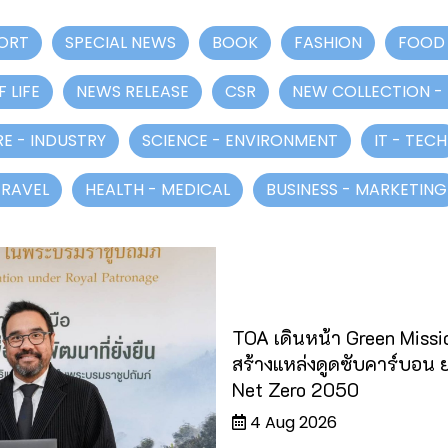
ORT
SPECIAL NEWS
BOOK
FASHION
FOOD 
 LIFE
NEWS RELEASE
CSR
NEW COLLECTION -
E - INDUSTRY
SCIENCE - ENVIRONMENT
IT - TECH
TRAVEL
HEALTH - MEDICAL
BUSINESS - MARKETING
TOA เดินหน้า Green Mission
สร้างแหล่งดูดซับคาร์บอน 
Net Zero 2050
4 Aug 2026