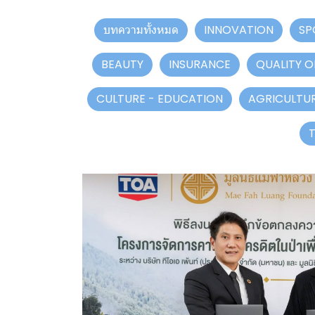
บทความทั้งหมด
INNOVATION
SP
BEAUTY
INSURANCE
QUALITY OF
CULTURE - EDUCATION
AGRICULTUR