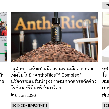
SCI
"จุฬาฯ – มหิดล" ผนึกความร่วมมือถ่ายทอด
จุฬ
น้า
เทคโนโลยี “AnthoRice™ Complex”
โล
ทย
นวัตกรรมเซรั่มบำรุงรากผม จากสารสกัดข้าว
สมเ
ไรซ์เบอร์รี่อินทรีย์ของไทย
เท
6 Jan 2026
2
SCIENCE - ENVIRONMENT
SCI