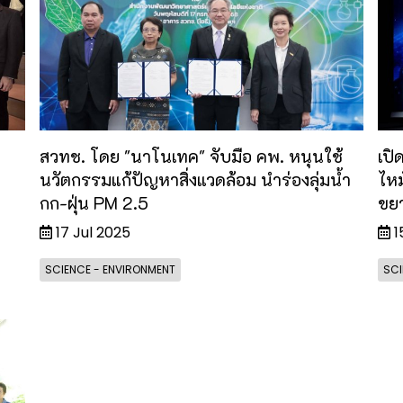
สวทช. โดย "นาโนเทค" จับมือ คพ. หนุนใช้
เปิ
นวัตกรรมแก้ปัญหาสิ่งแวดล้อม นำร่องลุ่มน้ำ
ไหม
ม
กก-ฝุ่น PM 2.5
ขยา
17 Jul 2025
1
SCIENCE - ENVIRONMENT
SCI