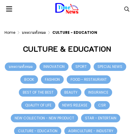
Home
บทความทั้งหมด
CULTURE - EDUCATION
CULTURE & EDUCATION
บทความทั้งหมด
INNOVATION
SPORT
SPECIAL NEWS
BOOK
FASHION
FOOD - RESTAURANT
BEST OF THE BEST
BEAUTY
INSURANCE
QUALITY OF LIFE
NEWS RELEASE
CSR
NEW COLLECTION - NEW PRODUCT
STAR - ENTERTAIN
CULTURE - EDUCATION
AGRICULTURE - INDUSTRY