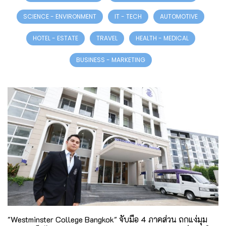
SCIENCE - ENVIRONMENT
IT - TECH
AUTOMOTIVE
HOTEL - ESTATE
TRAVEL
HEALTH - MEDICAL
BUSINESS - MARKETING
"Westminster College Bangkok" จับมือ 4 ภาคส่วน ถกแง่มุม