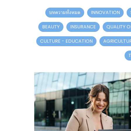
บทความทั้งหมด
INNOVATION
BEAUTY
INSURANCE
QUALITY OF
CULTURE - EDUCATION
AGRICULTUR