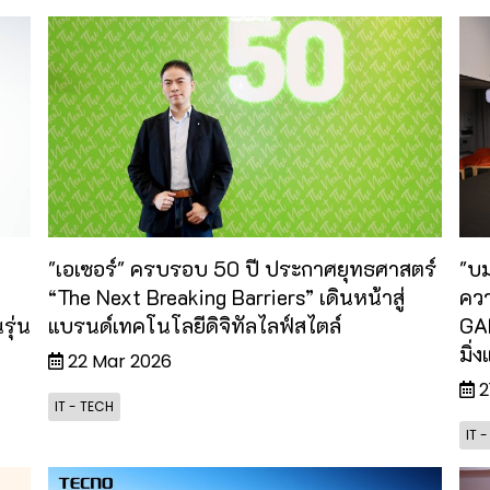
น
"เอเซอร์" ครบรอบ 50 ปี ประกาศยุทธศาสตร์
"บม
“The Next Breaking Barriers” เดินหน้าสู่
คว
รุ่น
แบรนด์เทคโนโลยีดิจิทัลไลฟ์สไตล์
GA
มิ่
22 Mar 2026
2
IT - TECH
IT 