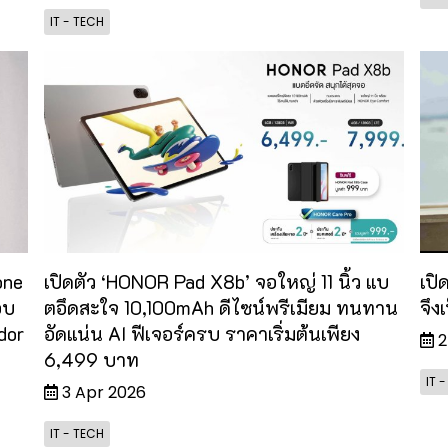
IT - TECH
one
เปิดตัว ‘HONOR Pad X8b’ จอใหญ่ 11 นิ้ว แบ
เปิ
อบ
ตอึดสะใจ 10,100mAh ดีไซน์พรีเมียม ทนทาน
จึง
dor
อัดแน่น AI ฟีเจอร์ครบ ราคาเริ่มต้นเพียง
2
6,499 บาท
IT 
3 Apr 2026
IT - TECH