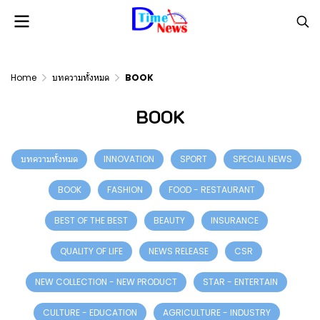
Home
บทความทั้งหมด
BOOK
BOOK
บทความทั้งหมด
INNOVATION
SPORT
SPECIAL NEWS
BOOK
FASHION
FOOD - RESTAURANT
BEST OF THE BEST
BEAUTY
INSURANCE
QUALITY OF LIFE
NEWS RELEASE
CSR
NEW COLLECTION - NEW PRODUCT
STAR - ENTERTAIN
CULTURE - EDUCATION
AGRICULTURE - INDUSTRY