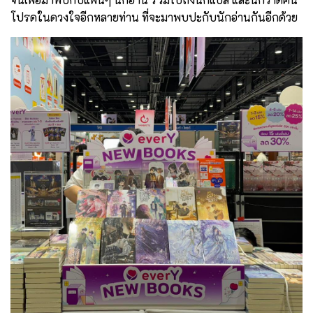
โปรดในดวงใจอีกหลายท่าน ที่จะมาพบปะกับนักอ่านกันอีกด้วย