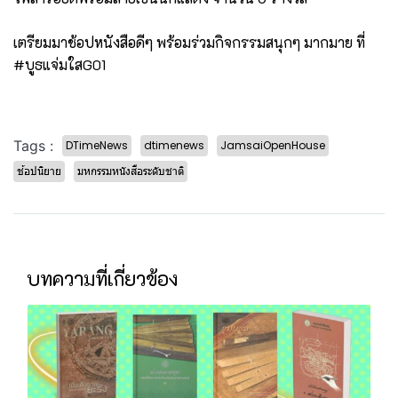
เตรียมมาช้อปหนังสือดีๆ พร้อมร่วมกิจกรรมสนุกๆ มากมาย ที่
#บูธแจ่มใสG01
Tags :
DTimeNews
dtimenews
JamsaiOpenHouse
ช้อปนิยาย
มหกรรมหนังสือระดับชาติ
บทความที่เกี่ยวข้อง