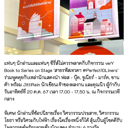
แฟนๆ นักอ่านและแฟนๆ ซีรี่ส์ไม่ควรพลาดกับกิจกรรม verY
Book to Series on Stage 'สายรหัสเทวดา #Perfect10Liners'
ร่วมพูดคุยกับเหล่านักแสดงนำ ฟอส - บุ๊ค, จูเนียร์ - มาร์ค, ซาน
ต้า พร้อม JittiRain นักเขียนเจ้าของผลงาน และคุณนิว ผู้กำกับ
วันอาทิตย์ที่ 20 ต.ค. 67 เวลา 17.00 - 17.50 น. ณ กิจกรรมเวที
กลาง
พิเศษ! นักอ่านที่ช้อปนิยายเรื่อง วิศวกรรมประสาท, วิศวกรรณ
โยธา หรือวิศวะกับไฟฟ้า เรื่องใดเรื่องหนึ่งก็ได้ ลุ้นเป็นผู้โชคดีรับ
โพลารอยด์พร้อมลายเซ็นนักแสดง จำนวน 6 รางวัล