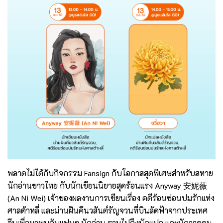
พลาดไม่ได้กับกิจกรรม Fansign กับโอกาสสุดพิเศษสำหรับสหาย
นักอ่านชาวไทย กับนักเขียนนิยายสุดร้อนแรง Anyway 安妮薇
(An Ni Wei) เจ้าของผลงานการเขียนเรื่อง คดีร้อนซ่อนปมรักแห่ง
ศาลต้าหลี่ และม่านฝันคืนวสันต์รัญจวนที่บินลัดฟ้าจากประเทศ
จีนเพื่อมาพบกับแฟนๆ นักอ่าน รวมไปถึงนักแปล และนักวาดคน