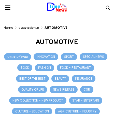
Home
บทความทั้งหมด
AUTOMOTIVE
AUTOMOTIVE
บทความทั้งหมด
INNOVATION
SPORT
SPECIAL NEWS
BOOK
FASHION
FOOD - RESTAURANT
BEST OF THE BEST
BEAUTY
INSURANCE
QUALITY OF LIFE
NEWS RELEASE
CSR
NEW COLLECTION - NEW PRODUCT
STAR - ENTERTAIN
CULTURE - EDUCATION
AGRICULTURE - INDUSTRY