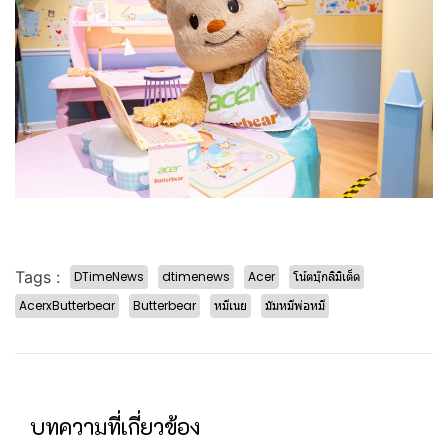
Tags :
DTimeNews
dtimenews
Acer
โน้ตบุ๊กลิมิเต็ด
AcerxButterbear
Butterbear
หมีเนย
มัมหมีพ่อหมี
บทความที่เกี่ยวข้อง