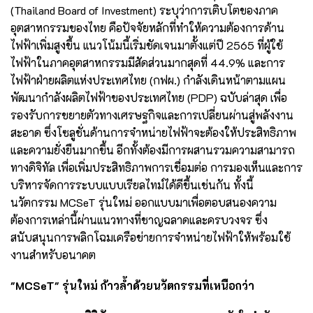
(Thailand Board of Investment) ระบุว่าการเติบโตของภาค
อุตสาหกรรมของไทย คือปัจจัยหลักที่ทำให้ความต้องการด้าน
ไฟฟ้าเพิ่มสูงขึ้น แนวโน้มนี้เริ่มชัดเจนมาตั้งแต่ปี 2565 ที่ผู้ใช้
ไฟฟ้าในภาคอุตสาหกรรมมีสัดส่วนมากสุดที่ 44.9% และการ
ไฟฟ้าฝ่ายผลิตแห่งประเทศไทย (กฟผ.) กำลังเดินหน้าตามแผน
พัฒนากำลังผลิตไฟฟ้าของประเทศไทย (PDP) ฉบับล่าสุด เพื่อ
รองรับการขยายตัวทางเศรษฐกิจและการเปลี่ยนผ่านสู่พลังงาน
สะอาด ซึ่งโซลูชั่นด้านการจำหน่ายไฟฟ้าจะต้องให้ประสิทธิภาพ
และความยั่งยืนมากขึ้น อีกทั้งต้องมีการผสานรวมความสามารถ
ทางดิจิทัล เพื่อเพิ่มประสิทธิภาพการเชื่อมต่อ การมองเห็นและการ
บริหารจัดการระบบแบบเรียลไทม์ได้ดีขึ้นเช่นกัน ทั้งนี้
นวัตกรรม MCSeT รุ่นใหม่ ออกแบบมาเพื่อตอบสนองความ
ต้องการเหล่านี้ผ่านแนวทางที่ชาญฉลาดและครบวงจร ซึ่ง
สนับสนุนการพลิกโฉมเครือข่ายการจำหน่ายไฟฟ้าให้พร้อมใช้
งานสำหรับอนาคต
"MCSeT" รุ่นใหม่ ก้าวล้ำด้วยนวัตกรรมที่เหนือกว่า