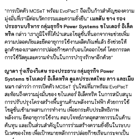
"การเปิดตัว MCSeT พร้อม EvoPacT ถือเป็นก้าวสำคัญของความ
มุ่งมั่นที่เรามีต่อนวัตกรรมและความยั่งยืน"
เมลตัน ชาง รอง
ประธานบริหาร กลุ่มธุรกิจ Power Systems ชไนเดอร์ อิเล็ค
ทริค
กล่าว "เราภูมิใจที่ได้นำเสนอโซลูชั่นที่นอกจากจะช่วยเพิ่ม
ความปลอดภัยและยืดอายุการใช้งานผลิตภัณฑ์แล้ว ยังช่วยให้
ลูกค้าของเราลดการปล่อยก๊าซคาร์บอนไดออกไซด์ โดยการลด
การใช้วัสดุและความจำเป็นในการบำรุงรักษาอีกด้วย"
ญาดา รุ่งเรืองวิเศษ รองประธาน กลุ่มธุรกิจ Power
Systems ชไนเดอร์ อิเล็คทริค ดูแลประเทศไทย ลาว และเมีย
นมา
กล่าวว่า การเปิดตัว MCSeT รุ่นใหม่ที่มาพร้อม EvoPacT
สะท้อนถึงความมุ่งมั่นของ ชไนเดอร์ อิเล็คทริค ในการสนับสนุน
การปรับปรุงโครงสร้างพื้นฐานด้านพลังงานไฟฟ้า ด้วยการใช้
โซลูชั่นเข้ามาผสานการทำงาน เพื่อยกระดับประสิทธิภาพ
พลังงาน ยืดอายุการใช้งาน ตอบโจทย์ภาคอุตสาหกรรมในด้าน
ต้นทุน และเป็นส่วนสำคัญในการร่วมสร้างความยั่งยืนในระบบ
นิเวศของไทย เพื่อเป้าหมายหลักการปล่อยก๊าซเรือนกระจกเป็น