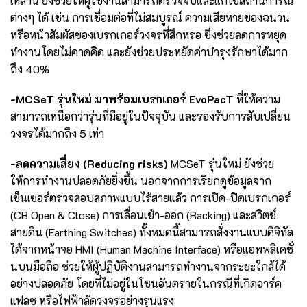
เหล่านี้ ยังช่วยให้ผู้ใช้งานสามารถตรวจจับและแก้ไขสถานการณ์
ต่างๆ ได้ เช่น การเชื่อมต่อที่ไม่สมบูรณ์ ความเสียหายของฉนวน
หรือหน้าสัมผัสของเบรกเกอร์วงจรที่สึกหรอ ซึ่งช่วยลดการหยุด
ทำงานโดยไม่คาดคิด และยังช่วยประหยัดค่าบำรุงรักษาได้มาก
ถึง 40%
-MCSeT รุ่นใหม่ มาพร้อมเบรกเกอร์ EvoPacT
ที่ให้ความ
สามารถเหนือกว่ารุ่นที่มีอยู่ในปัจจุบัน และรองรับการสับเปลี่ยน
วงจรได้มากถึง 5 เท่า
-ลดความเสี่ยง (Reducing risks)
MCSeT รุ่นใหม่ ยังช่วย
ให้การทำงานปลอดภัยยิ่งขึ้น นอกจากการเรียกดูข้อมูลจาก
เซ็นเซอร์ตรวจสอบสภาพแบบไร้สายแล้ว การเปิด-ปิดเบรกเกอร์
(CB Open & Close) การเลื่อนเข้า-ออก (Racking) และสวิตช์
สายดิน (Earthing Switches) ทั้งหมดนี้สามารถสั่งงานแบบดิจิทัล
ได้จากหน้าจอ HMI (Human Machine Interface) หรือแอพพลิเคชั่
นบนมือถือ ช่วยให้ผู้ปฏิบัติงานสามารถทำงานจากระยะใกล้ได้
อย่างปลอดภัย โดยที่ไม่อยู่ในโซนอันตรายในกรณีที่เกิดอาร์ค
แฟลช หรือไฟฟ้าลัดวงจรอย่างรุนแรง