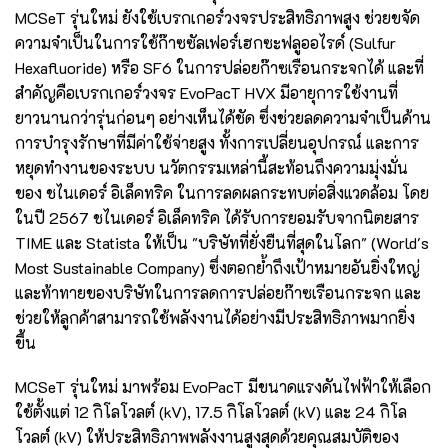
MCSeT รุ่นใหม่ ยังใช้เบรกเกอร์วงจรประสิทธิภาพสูง ช่วยขจัด
ความจำเป็นในการใช้ก๊าซซัลเฟอร์เฮกซะฟลูออไรด์ (Sulfur
Hexafluoride) หรือ SF6 ในการปล่อยก๊าซเรือนกระจกได้ และที่
สำคัญคือเบรกเกอร์วงจร EvoPacT HVX มีอายุการใช้งานที่
ยาวนานกว่ารุ่นก่อนๆ อย่างเห็นได้ชัด ซึ่งช่วยลดความจำเป็นด้าน
การบำรุงรักษาที่มีค่าใช้จ่ายสูง ทั้งการเปลี่ยนอุปกรณ์ และการ
หยุดทำงานของระบบ นวัตกรรมเหล่านี้สะท้อนถึงความมุ่งมั่น
ของ ชไนเดอร์ อิเล็คทริค ในการลดผลกระทบต่อสิ่งแวดล้อม โดย
ในปี 2567 ชไนเดอร์ อิเล็คทริค ได้รับการยอมรับจากนิตยสาร
TIME และ Statista ให้เป็น "บริษัทที่ยั่งยืนที่สุดในโลก" (World's
Most Sustainable Company) ซึ่งตอกย้ำถึงเป้าหมายอันยิ่งใหญ่
และท้าทายของบริษัทในการลดการปล่อยก๊าซเรือนกระจก และ
ช่วยให้ลูกค้าสามารถใช้พลังงานได้อย่างมีประสิทธิภาพมากยิ่ง
ขึ้น
MCSeT รุ่นใหม่ มาพร้อม EvoPacT มีขนาดแรงดันไฟฟ้าให้เลือก
ใช้ตั้งแต่ 12 กิโลโวลต์ (kV), 17.5 กิโลโวลต์ (kV) และ 24 กิโล
โวลต์ (kV) ให้ประสิทธิภาพพลังงานสูงสุดด้วยคุณสมบัติของ