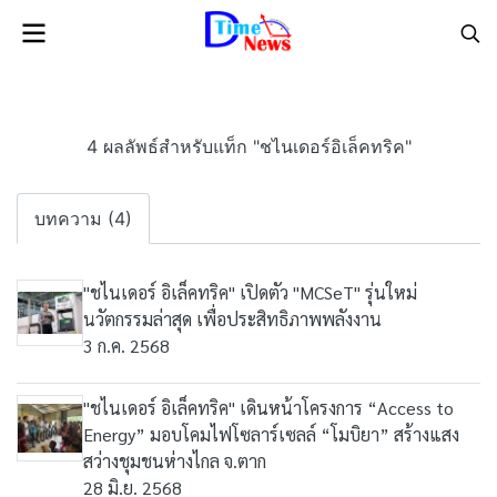
4 ผลลัพธ์สำหรับแท็ก "ชไนเดอร์อิเล็คทริค"
บทความ (4)
"ชไนเดอร์ อิเล็คทริค" เปิดตัว "MCSeT" รุ่นใหม่
นวัตกรรมล่าสุด เพื่อประสิทธิภาพพลังงาน
3 ก.ค. 2568
"ชไนเดอร์ อิเล็คทริค" เดินหน้าโครงการ “Access to
Energy” มอบโคมไฟโซลาร์เซลล์ “โมบิยา” สร้างแสง
สว่างชุมชนห่างไกล จ.ตาก
28 มิ.ย. 2568