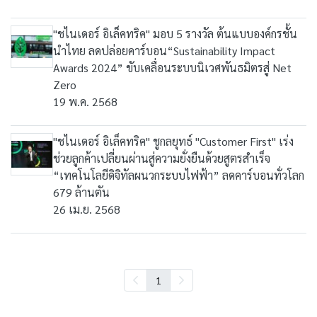
"ชไนเดอร์ อิเล็คทริค" มอบ 5 รางวัล ต้นแบบองค์กรชั้น
นำไทย ลดปล่อยคาร์บอน“Sustainability Impact
Awards 2024” ขับเคลื่อนระบบนิเวศพันธมิตรสู่ Net
Zero
19 พ.ค. 2568
"ชไนเดอร์ อิเล็คทริค" ชูกลยุทธ์ "Customer First" เร่ง
ช่วยลูกค้าเปลี่ยนผ่านสู่ความยั่งยืนด้วยสูตรสำเร็จ
“เทคโนโลยีดิจิทัลผนวกระบบไฟฟ้า” ลดคาร์บอนทั่วโลก
679 ล้านตัน
26 เม.ย. 2568
1