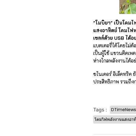
"โมบิยา" เป็นโคมไ
แสงอาทิตย์ โคมไฟห
เซลล์ด้วย USB ได้อ
แบตเตอรี่ได้โดยไม่ต
เป็นผู้ใช้ แขวนติดเ
ห่างไกลพลังงานได้อย
ชไนเดอร์ อิเล็คทริค 
ประสิทธิภาพ รวมถึง
DTimeNews
Tags :
โคมไฟพลังงานแสงอาทิ