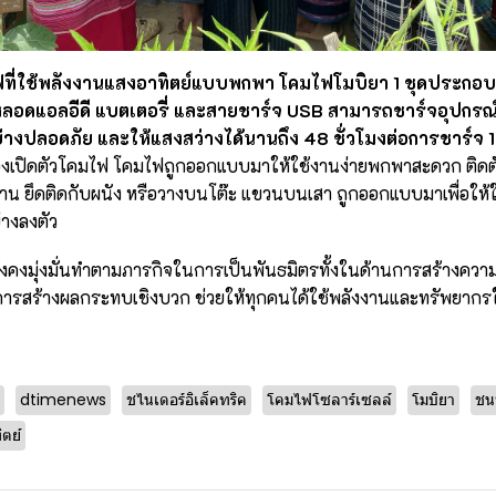
ฟที่ใช้พลังงานแสงอาทิตย์แบบพกพา โคมไฟโมบิยา 1 ชุดประกอบ
ลอดแอลอีดี แบตเตอรี่ และสายชาร์จ USB สามารถชาร์จอุปกรณ์
ย่างปลอดภัย และให้แสงสว่างได้นานถึง 48 ชั่วโมงต่อการชาร์จ 1 
้องเปิดตัวโคมไฟ โคมไฟถูกออกแบบมาให้ใช้งานง่ายพกพาสะดวก ติดตัวไ
พดาน ยึดติดกับผนัง หรือวางบนโต๊ะ แขวนบนเสา ถูกออกแบบมาเพื่อให้
่างลงตัว
ยังคงมุ่งมั่นทำตามภารกิจในการเป็นพันธมิตรทั้งในด้านการสร้างความ
การสร้างผลกระทบเชิงบวก ช่วยให้ทุกคนได้ใช้พลังงานและทรัพยากรให
dtimenews
ชไนเดอร์อิเล็คทริค
โคมไฟโซลาร์เซลล์
โมบิยา
ชน
ตย์