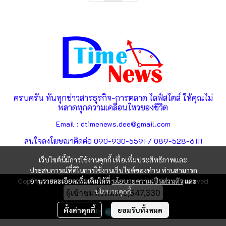
ครบครัน ทันทุกข่าวสารธุรกิจ-การตลาด ไลฟ์สไตล์ ให้คุณไม่
พลาดทุกความเคลื่อนไหวของชีวิต
Email : dtimenews.dee@gmail.com
สนใจลงโฆษณาติดต่อ 090-930-5591 / 089-528-6111
เว็บไซต์นี้มีการใช้งานคุกกี้ เพื่อเพิ่มประสิทธิภาพและ
ประสบการณ์ที่ดีในการใช้งานเว็บไซต์ของท่าน ท่านสามารถ
อ่านรายละเอียดเพิ่มเติมได้ที่
นโยบายความเป็นส่วนตัว
และ
Copyright © 2025-2026 | dtimenews.com | All Rights Reserved
นโยบายคุกกี้
ผู้เข้าชมทั้งหมด
3,547,330
ตั้งค่าคุกกี้
ยอมรับทั้งหมด
Powered By
MakeWebEasy