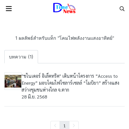
1 ผลลัพธ์สำหรับแท็ก "โคมไฟพลังงานแสงอาทิตย์"
บทความ (1)
"ชไนเดอร์ อิเล็คทริค" เดินหน้าโครงการ “Access to
Energy” มอบโคมไฟโซลาร์เซลล์ “โมบิยา” สร้างแสง
สว่างชุมชนห่างไกล จ.ตาก
28 มิ.ย. 2568
1