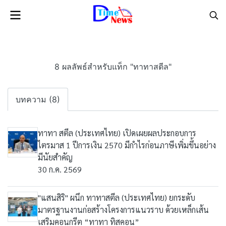
8 ผลลัพธ์สำหรับแท็ก "ทาทาสตีล"
บทความ (8)
ทาทา สตีล (ประเทศไทย) เปิดเผยผลประกอบการ
ไตรมาส 1 ปีการเงิน 2570 มีกำไรก่อนภาษีเพิ่มขึ้นอย่าง
มีนัยสำคัญ
30 ก.ค. 2569
"แสนสิริ" ผนึก ทาทาสตีล (ประเทศไทย) ยกระดับ
มาตรฐานงานก่อสร้างโครงการแนวราบ ด้วยเหล็กเส้น
เสริมคอนกรีต “ทาทา ทิสคอน”