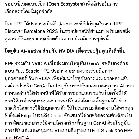
ระบบนิเวศแบบเปิด (Open Ecosystem)
เพื่ออิสระในการ
เลือกสรรโดยไม่ถูกจำกัด
โดย HPE ได้ประกาศเปิดตัว AI-native ซีรีส์ล่าสุดในงาน HPE
Discover Barcelona 2023 ในช่วงปลายปีที่ผ่านมา พร้อมเผยถึง
คุณสมบัติและรายละเอียดด้านความร่วมมือต่างๆ ดังนี้
โซลูชัน AI-native ร่วมกับ NVIDIA เพื่อระยะคุ้มทุนที่เร็วขึ้น
HPE ร่วมกับ NVIDIA เพื่อส่งมอบโซลูชัน GenAI ระดับองค์กร
แบบ Full Stack:
HPE ประกาศ ขยายความร่วมมือทาง
ยุทธศาสตร์ กับ NVIDIA เพื่อพัฒนาโซลูชันการประมวลผลระดับ
องค์กรสำหรับ GenAI โดยโซลูชันการปรับแต่งและอนุมาน AI แบบ
กำหนดค่าไว้ได้ล่วงหน้าที่ได้รับการออกแบบร่วมกันในครั้งนี้ได้
ช่วยให้องค์กรทุกขนาดสามารถปรับแต่งโมเดลพื้นฐานได้อย่าง
รวดเร็วโดยการใช้ข้อมูลส่วนตัว ให้โปรแกรมผลิตผลงานได้จากทุก
ที่ ตั้งแต่ Edge ไปจนถึง Cloud ข้อเสนอนี้ช่วยขจัดความซับซ้อนใน
การพัฒนาและการใช้งานโครงสร้างพื้นฐาน GenAI ด้วยโซลูชัน
การปรับแต่งและอนุมาน AI แบบเต็มรูปแบบ Full Stack จาก HPE
และ NVIDIA