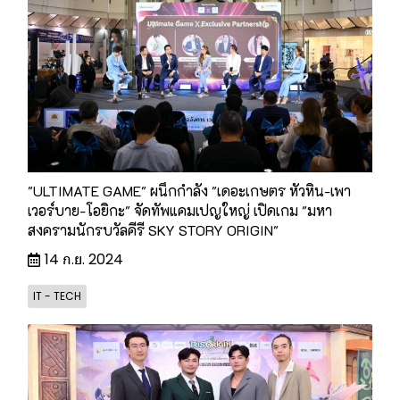
"ULTIMATE GAME" ผนึกกำลัง "เดอะเกษตร หัวหิน-เพา
เวอร์บาย-โอยิกะ" จัดทัพแคมเปญใหญ่ เปิดเกม "มหา
สงครามนักรบวัลคีรี SKY STORY ORIGIN"
14 ก.ย. 2024
IT - TECH