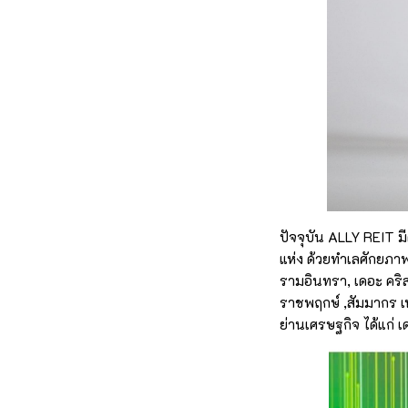
ปัจจุบัน ALLY REIT ม
แห่ง ด้วยทำเลศักยภาพท
รามอินทรา, เดอะ คริสต
ราชพฤกษ์ ,สัมมากร เ
ย่านเศรษฐกิจ ได้แก่ 