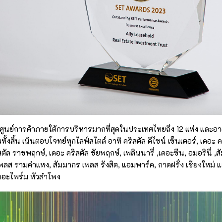
ีศูนย์การค้าภายใต้การบริหารมากที่สุดในประเทศไทยถึง 12 แห่ง และอ
ั้งสิ้น เน้นตอบโจทย์ทุกไลฟ์สไตล์ อาทิ คริสตัล ดีไซน์ เซ็นเตอร์, เดอะ ค
ัล ราชพฤกษ์, เดอะ คริสตัล ชัยพฤกษ์, เพลินนารี่ ,เดอะซีน, อมอรินี่ ,
พลส รามคำแหง, สัมมากร เพลส รังสิต, แอมพาร์ค, กาดฝรั่ง เชียงใหม่
เดอะไพร์ม หัวลําโพง