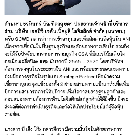
ด้านนายชวนินทร์ บัณฑิตกฤษดา ประธานเจ้าหน้าที่บริหาร
ร่วม บริษัท เอสซีจี เจดับเบิ้ลยูดี โลจิสติกส์ จำกัด (มหาชน)
หรือ SJWD
กล่าวว่า การเข้าลงทุนและเพิ่มสัดส่วนถือหุ้นใน ANI
เนื่องจากเชื่อมั่นในพื้นฐานธุรกิจและศักยภาพการเติบโต รวมถึง
จะได้รับปัจจัยบวกจากภาพรวมธุรกิจ GSA ที่มีแนวโน้มเติบโต
ต่อเนื่องเฉลี่ยปีละ 10% นับจากปี 2565 - 2570 โดยบริษัทฯ
ต้องการลงทุนในระยะยาวใน ANI และพร้อมขยายขอบเขตความ
ร่วมมือทางธุรกิจในรูปแบบ Strategic Partner เพื่อนำความ
เชี่ยวชาญและจุดแข็งของทั้ง 2 ฝ่าย ผสานความแข็งแกร่งเพื่อเพิ่ม
ขีดความสามารถการให้บริการ เพิ่มโอกาสขยายฐานลูกค้าและ
ตอบสนองความต้องการด้านโลจิสติกส์แก่ลูกค้าได้ดียิ่งขึ้น ซึ่งจะ
ส่งผลดีต่อการดำเนินธุรกิจและก่อให้เกิดประโยชน์แก่ผู้ถือหุ้น
รายย่อย
นางสาว บี เล็ง โก๊ะ กล่าวอีกว่า มีความมั่นใจในศักยภาพการ