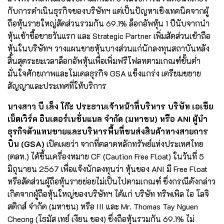
กับการดำเนินธุรกิจของบริษัทฯ แต่เป็นปัญหาเชิงเทคนิคจากผู้
ถือหุ้นรายใหญ่สัดส่วนรวมกัน 69.1% ล็อกอัพหุ้น 1 ปีนับจากนำ
หุ้นเข้าซื้อขายวันแรก และ Strategic Partner เพิ่มสัดส่วนเข้าถือ
หุ้นในบริษัทฯ วางแผนขายหุ้นบางส่วนแก่นักลงทุนสถาบันหลัง
สิ้นสุดระยะเวลาล็อกอัพหุ้นเพื่อเพิ่มฟรีโฟลทตามเกณฑ์ขั้นต่ำ
มั่นใจศักยภาพและโมเดลธุรกิจ GSA แข็งแกร่ง เตรียมขยาย
สัญญาและประเทศที่ให้บริการ
นางสาว บี เล็ง โก๊ะ ประธานเจ้าหน้าที่บริหาร บริษัท เอเชีย
เน็ตเวิร์ค อินเตอร์เนชั่นแนล จำกัด (มหาชน) หรือ ANI ผู้นำ
ธุรกิจตัวแทนขายและบริหารพื้นที่ขนส่งสินค้าทางสายการ
บิน (GSA)
เปิดเผยว่า จากที่ตลาดหลักทรัพย์แห่งประเทศไทย
(ตลท.) ได้ขึ้นเครื่องหมาย CF (Caution Free Float) ในวันที่ 5
มิถุนายน 2567 เพื่อแจ้งนักลงทุนว่า หุ้นของ ANI มี Free Float
หรือสัดส่วนผู้ถือหุ้นรายย่อยไม่เป็นไปตามเกณฑ์ ซึ่งกรณีดังกล่าว
เกิดจากผู้ถือหุ้นใหญ่ของบริษัทฯ ได้แก่ บริษัท ทริพเพิล ไอ โลจิ
สติกส์ จำกัด (มหาชน) หรือ III และ Mr. Thomas Tay Nguen
Cheong (โธมัส เทย์ เงียน ชอง) ซึ่งถือหุ้นรวมกัน 69.1% ไม่