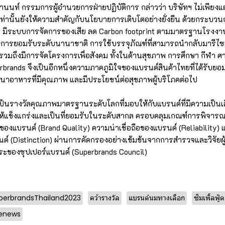
นนท์ กรรมการผู้อำนวยการฝ่ายปฏิบัติการ กล่าวว่า บริษัทฯ ไม่เพียงแต่
คเท่านั้นยังให้ความสำคัญกับนโยบายการเติบโตอย่างยั่งยืน ด้วยกระบวน
้อม มีระบบการจัดการของเสีย ลด Carbon footprint ตามมาตรฐานโรงงา
ับการยอมรับระดับนานาชาติ การใช้บรรจุภัณฑ์ที่สามารถนำกลับมารีไซ
รวมถึงมีการจัดโครงการเพื่อสังคม ทั้งในด้านสุขภาพ การศึกษา กีฬา ศาสน
rbrands จึงเป็นอีกหนึ่งความภาคภูมิใจของแบรนด์สินค้าไทยที่ได้รับ
ฒนาอาหารที่มีคุณภาพ และมีประโยชน์ต่อสุขภาพผู้บริโภคต่อไป
เป็นรางวัลคุณภาพมาตรฐานระดับโลกที่มอบให้กับแบรนด์ที่มีความเป็
ห้แข็งแกร่งและเป็นที่ยอมรับในระดับสากล ครอบคลุมเกณฑ์การพิจารณา
ของแบรนด์ (Brand Quality) ความน่าเชื่อถือของแบรนด์ (Reliability)
 (Distinction) ผ่านการคัดกรองอย่างเข้มข้นจากการสำรวจและวิจัยผู้บ
ของซุปเปอร์แบรนด์ (Superbrands Council)
perbrandsThailand2023
คว้ารางวัล
แบรนด์นมทางเลือก
ซิมเพิ้ลฟู้ด
enews