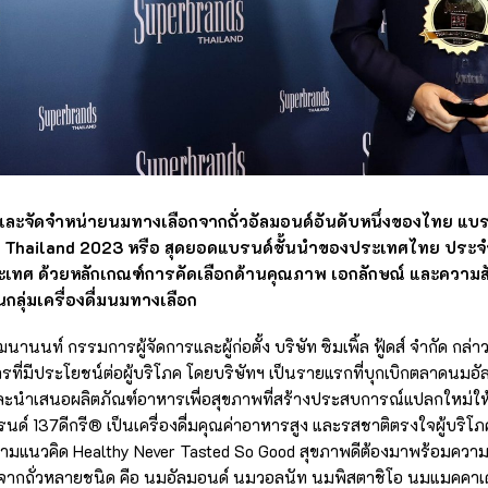
้ผลิตและจัดจำหน่ายนมทางเลือกจากถั่วอัลมอนด์อันดับหนึ่งของไทย แบร
s Thailand 2023 หรือ สุดยอดแบรนด์ชั้นนำของประเทศไทย ประจ
เทศ ด้วยหลักเกณฑ์การคัดเลือกด้านคุณภาพ เอกลักษณ์ และความสั
กลุ่มเครื่องดื่มนมทางเลือก
นนท์ กรรมการผู้จัดการและผู้ก่อตั้ง บริษัท ซิมเพิ้ล ฟู้ดส์ จำกัด กล่าวว
่มีประโยชน์ต่อผู้บริโภค โดยบริษัทฯ เป็นรายแรกที่บุกเบิกตลาดนมอัล
นำเสนอผลิตภัณฑ์อาหารเพื่อสุขภาพที่สร้างประสบการณ์แปลกใหม่ให้ผู้
รนด์ 137ดีกรี® เป็นเครื่องดื่มคุณค่าอาหารสูง และรสชาติตรงใจผู้บริโ
 ตามแนวคิด Healthy Never Tasted So Good สุขภาพดีต้องมาพร้อมความอ
อกจากถั่วหลายชนิด คือ นมอัลมอนด์ นมวอลนัท นมพิสตาชิโอ นมแมคคา