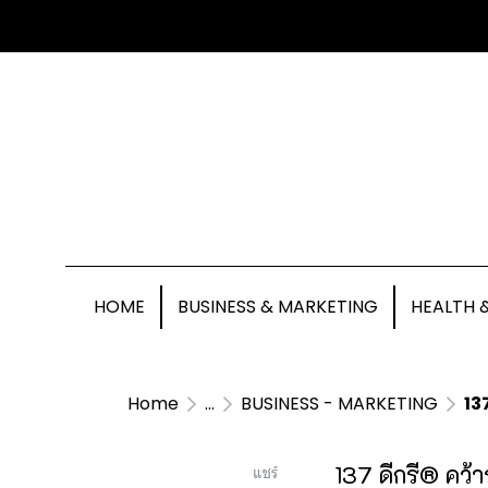
HOME
BUSINESS & MARKETING
HEALTH 
Home
...
BUSINESS - MARKETING
13
137 ดีกรี® คว
แชร์