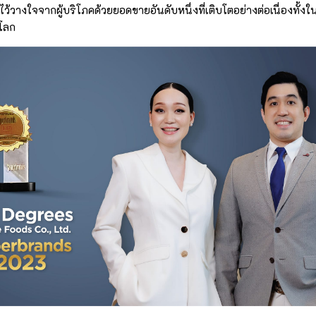
มไว้วางใจจากผู้บริโภคด้วยยอดขายอันดับหนึ่งที่เติบโตอย่างต่อเนื่องทั
วโลก