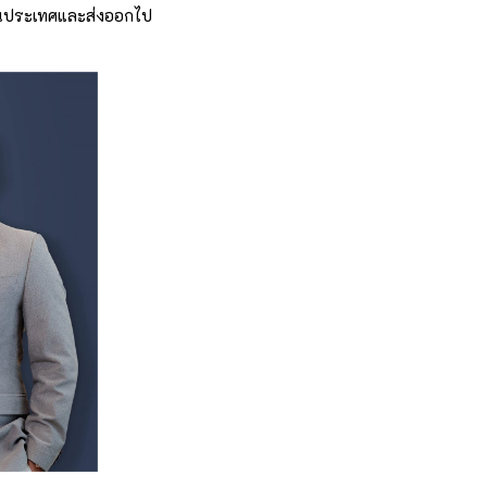
้งในประเทศและส่งออกไป