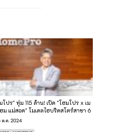
มโปร" ทุ่ม 115 ล้าน! เปิด "โฮมโปร x เม
ฮม แม่สอด" โมเดลไฮบริดสโตร์สาขา 6
6 ต.ค. 2024