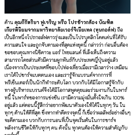
ด้าน
คุณกีรัตริยา ฟูเจริญ หรือ โปรข้าวกล้อง
บัณฑิต
เกียรตินิยมจากมหาวิทยาลัยเวอร์จิเนียเทค (ทุนกอล์ฟ)
ถือ
เป็นอีกหนึ่งโปรกอล์ฟดาวรุ่งและเป็นโปรบุคลิกโดดเด่นที่ได้รับ
ความสนใจ และถูกจับตามองที่สุดแห่งยุคนี้ กล่าวว่า ก่อนอื่นต้อง
ขอขอบคุณทางนิชิคาวะ แอร์ ไทยแลนด์ ที่เล็งเห็นถึงความ
สามารถ
โดยส่วนตัวมีความผูกพันธ์กับประเทศญี่ปุ่นอยู่แล้ว
เนื่องจากเป็นประเทศที่ชอบไปท่องเที่ยวเมื่อเรามีเวลาว่าง เหมือน
เราได้ไปชาร์จแบตตนเอง และเรารู้จักแบรนด์จากการที่
พรีเซ็นเตอร์เป็นนักกีฬาระดับโลก บวกกับได้มีโอกาสรู้จักกับ
ทางผู้บริหารแบรนด์จึงได้มีโอกาสพูดคุยและร่วมงานกันในพาร์
ทนี้ ในพาร์ทของการแข่งขัน เรามีความมุ่งมั่นตั้งใจเกิน 100%
อยู่แล้ว แต่ตอนนี้รู้สึกว่าอยากพัฒนาตัวเองให้ได้ในทุกๆ วัน ใน
ทุกๆ
ด้านให้ดีที่สุด ซึ่งหากทำดีตรงจุดนี้ ก็เชื่อว่าผลลัพธ์อย่างอื่นๆ
จะดีตามเอง บวกกับการนอนที่เป็นจุดเริ่มต้นในการชาร์จ
พลังงานชีวิตให้กับทุกๆ คน ดังนั้น ทุกคนต้องให้ความสำคัญกับ