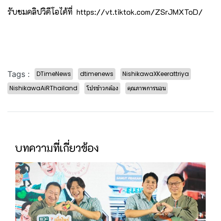
รับชมคลิปวิดีโอได้ที่
https://vt.tiktok.com/ZSrJMXToD/
Tags :
DTimeNews
dtimenews
NishikawaXKeerattriya
NishikawaAiRThailand
โปรข้าวกล้อง
คุณภาพการนอน
บทความที่เกี่ยวข้อง