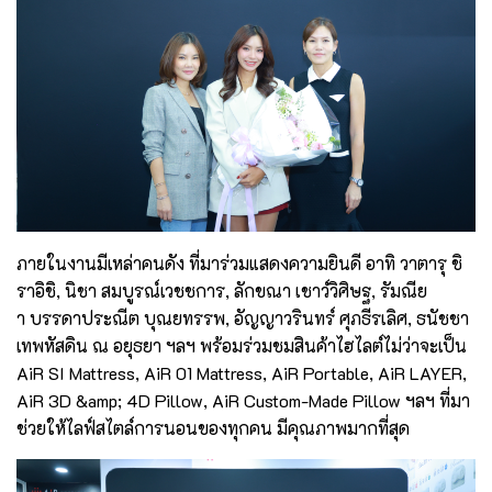
ภายในงานมีเหล่าคนดัง ที่มาร่วมแสดงความยินดี อาทิ วาตารุ ชิ
ราอิชิ, นิชา สมบูรณ์เวชชการ, ลักขณา เชาว์วิศิษฐ, รัมณีย
า
บรรดาประณีต บุณยทรรพ, อัญญาวรินทร์ ศุภธีรเลิศ, ธนัชชา
เทพหัสดิน ณ อยุธยา ฯลฯ พร้อมร่วมชมสินค้าไฮไลต์ไม่ว่าจะเป็น
AiR SI Mattress, AiR 01 Mattress, AiR Portable, AiR LAYER,
AiR 3D &amp; 4D Pillow, AiR Custom-Made Pillow ฯลฯ
ที่มา
ช่วยให้ไลฟ์สไตล์การนอนของทุกคน มีคุณภาพมากที่สุด