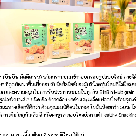
n (บินบิน มัลติเกรน)
นวัตกรรมขนมข้าวอบกรอบรูปแบบใหม่ ภายใ
คย”
ที่ถูกพัฒนาขึ้นเพื่อตอบรับไลฟ์สไตล์ของผู้บริโภครุ่นใหม่ที่ใส่ใจส
ก และความสนุกในการรับประทานขนมในทุกวัน BinBin Multigrain 
เปอร์เกรนส์ 3 ชนิด คือ ข้าวกล้อง งาดำ และเมล็ดแฟลกซ์ พร้อมจุดเ
ขนมทางเลือกที่ดีกว่า ด้วยคุณสมบัติอบไม่ทอด ไขมันน้อยกว่า 50% 
ีการเติมวัตถุกันเสีย สี หรือผงชูรส ตอบโจทย์เทรนด์ Healthy Snacking 
ลาดขนมขบเคี้ยวด้วย 2 รสชาติใหม่
ได้แก่