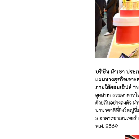
บริษัท นำเชา ประเ
แผนทางธุรกิจเจาะตล
ภายใต้คอนเซ็ปต์
“N
อุตสาหกรรมอาหารโล
ด้วยกันอย่างลงตัว ผ่
นานาชาติที่ยิ่งใหญ่ท
3 อาคารชาเลนเจอร์ 1
พ.ศ. 2569