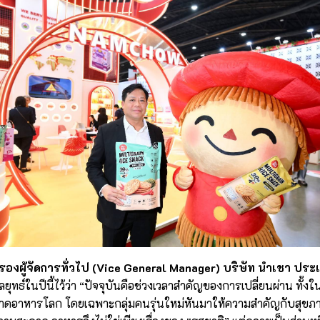
กต รองผู้จัดการทั่วไป (Vice General Manager) บริษัท นำเชา ปร
ลยุทธ์ในปีนี้ไว้ว่า “ปัจจุบันคือช่วงเวลาสำคัญของการเปลี่ยนผ่าน ทั้ง
ดอาหารโลก โดยเฉพาะกลุ่มคนรุ่นใหม่หันมาให้ความสำคัญกับสุขภา