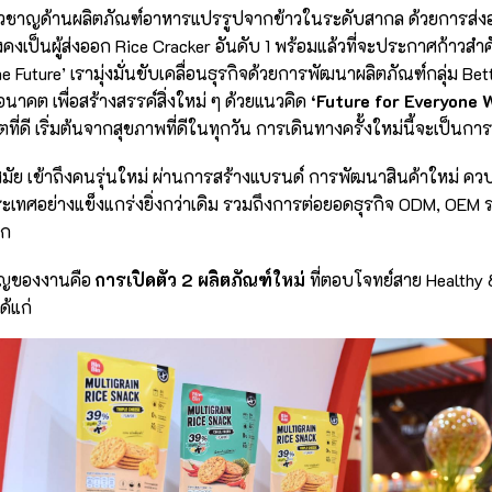
่ยวชาญด้านผลิตภัณฑ์อาหารแปรรูปจากข้าวในระดับสากล ด้วยการส่ง
คงเป็นผู้ส่งออก Rice Cracker อันดับ 1 พร้อมแล้วที่จะประกาศก้าวส
e Future’ เรามุ่งมั่นขับเคลื่อนธุรกิจด้วยการพัฒนาผลิตภัณฑ์กลุ่ม Be
าคต เพื่อสร้างสรรค์สิ่งใหม่ ๆ ด้วยแนวคิด
‘Future for Everyone 
ตที่ดี เริ่มต้นจากสุขภาพที่ดีในทุกวัน การเดินทางครั้งใหม่นี้จะเป็
มัย เข้าถึงคนรุ่นใหม่ ผ่านการสร้างแบรนด์ การพัฒนาสินค้าใหม่ ค
ทศอย่างแข็งแกร่งยิ่งกว่าเดิม รวมถึงการต่อยอดธุรกิจ ODM, OEM ร
ลก
คัญของงานคือ
การเปิดตัว 2 ผลิตภัณฑ์ใหม่
ที่ตอบโจทย์สาย Healthy 
ด้แก่