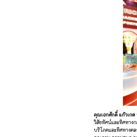
คุณเอกศักดิ์ แก้วเ
วิสัยทัศน์และทิศทางก
บริโภคและทิศทางตลา