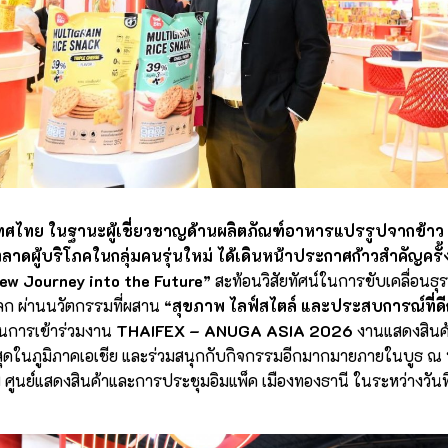
ทศไทย ในฐานะผู้เชี่ยวชาญด้านผลิตภัณฑ์อาหารแปรรูปจากข้าว ปี
าดผู้บริโภคในกลุ่มคนรุ่นใหม่ ได้เดินหน้าประกาศก้าวสำคัญครั
ew Journey into the Future”
สะท้อนวิสัยทัศน์ในการขับเคลื่อนธุ
ก ผ่านนวัตกรรมที่ผสาน
“สุขภาพ ไลฟ์สไตล์ และประสบการณ์ที่ด
านการเข้าร่วมงาน
THAIFEX – ANUGA ASIA 2026
งานแสดงสินค
ี่สุดในภูมิภาคเอเชีย และร่วมสนุกกับกิจกรรมอีกมากมายภายในบูธ ณ บ
 ศูนย์แสดงสินค้าและการประชุมอิมแพ็ค เมืองทองธานี ในระหว่างวั