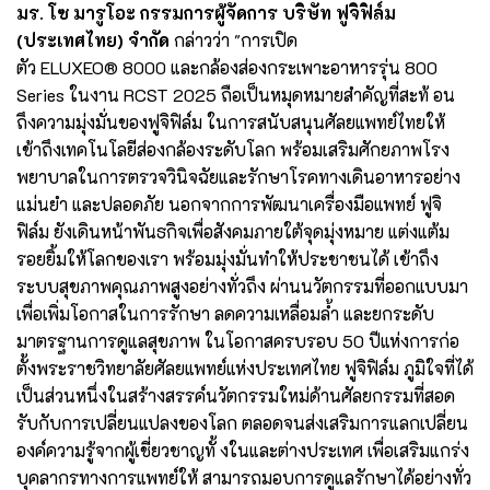
มร. โซ มารูโอะ กรรมการผู้จัดการ บริษัท ฟูจิฟิล์ม
(ประเทศไทย) จำกัด
กล่าวว่า "การเปิด
ตัว ELUXEO® 8000 และกล้องส่องกระเพาะอาหารรุ่น 800
Series ในงาน RCST 2025 ถือเป็นหมุดหมายสำคัญที่สะท้ อน
ถึงความมุ่งมั่นของฟูจิฟิล์ม ในการสนับสนุนศัลยแพทย์ไทยให้
เข้าถึงเทคโนโลยีส่องกล้องระดับโลก พร้อมเสริมศักยภาพโรง
พยาบาลในการตรวจวินิจฉัยและรักษาโรคทางเดินอาหารอย่าง
แม่นยำ และปลอดภัย นอกจากการพัฒนาเครื่องมือแพทย์ ฟูจิ
ฟิล์ม ยังเดินหน้าพันธกิจเพื่อสังคมภายใต้จุดมุ่งหมาย แต่งแต้ม
รอยยิ้มให้โลกของเรา พร้อมมุ่งมั่นทำให้ประชาชนได้ เข้าถึง
ระบบสุขภาพคุณภาพสูงอย่างทั่วถึง ผ่านนวัตกรรมที่ออกแบบมา
เพื่อเพิ่มโอกาสในการรักษา ลดความเหลื่อมล้ำ และยกระดับ
มาตรฐานการดูแลสุขภาพ ในโอกาสครบรอบ 50 ปีแห่งการก่อ
ตั้งพระราชวิทยาลัยศัลยแพทย์แห่งประเทศไทย ฟูจิฟิล์ม ภูมิใจที่ได้
เป็นส่วนหนึ่งในสร้างสรรค์นวัตกรรมใหม่ด้านศัลยกรรมที่สอด
รับกับการเปลี่ยนแปลงของโลก ตลอดจนส่งเสริมการแลกเปลี่ยน
องค์ความรู้จากผู้เชี่ยวชาญทั้ งในและต่างประเทศ เพื่อเสริมแกร่ง
บุคลากรทางการแพทย์ให้ สามารถมอบการดูแลรักษาได้อย่างทั่ว