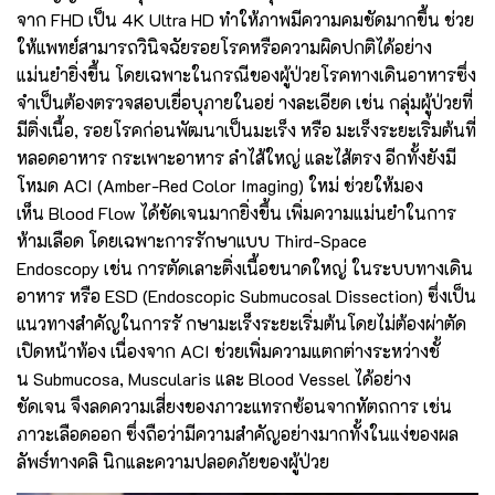
จาก FHD เป็น 4K Ultra HD ทำให้ภาพมีความคมชัดมากขึ้น ช่วย
ให้แพทย์สามารถวินิจฉัยรอยโรคหรือความผิดปกติได้อย่าง
แม่นยำยิ่งขึ้น โดยเฉพาะในกรณีของผู้ป่วยโรคทางเดินอาหารซึ่ง
จำเป็นต้องตรวจสอบเยื่อบุภายในอย่ างละเอียด เช่น กลุ่มผู้ป่วยที่
มีติ่งเนื้อ, รอยโรคก่อนพัฒนาเป็นมะเร็ง หรือ มะเร็งระยะเริ่มต้นที่
หลอดอาหาร กระเพาะอาหาร ลำไส้ใหญ่ และไส้ตรง อีกทั้งยังมี
โหมด ACI (Amber-Red Color Imaging) ใหม่ ช่วยให้มอง
เห็น Blood Flow ได้ชัดเจนมากยิ่งขึ้น เพิ่มความแม่นยำในการ
ห้ามเลือด โดยเฉพาะการรักษาแบบ Third-Space
Endoscopy เช่น การตัดเลาะติ่งเนื้อขนาดใหญ่ ในระบบทางเดิน
อาหาร หรือ ESD (Endoscopic Submucosal Dissection) ซึ่งเป็น
แนวทางสำคัญในการรั กษามะเร็งระยะเริ่มต้นโดยไม่ต้องผ่าตัด
เปิดหน้าท้อง เนื่องจาก ACI ช่วยเพิ่มความแตกต่างระหว่างชั้
น Submucosa, Muscularis และ Blood Vessel ได้อย่าง
ชัดเจน จึงลดความเสี่ยงของภาวะแทรกซ้อนจากหัตถการ เช่น
ภาวะเลือดออก ซึ่งถือว่ามีความสำคัญอย่างมากทั้งในแง่ของผล
ลัพธ์ทางคลิ นิกและความปลอดภัยของผู้ป่วย