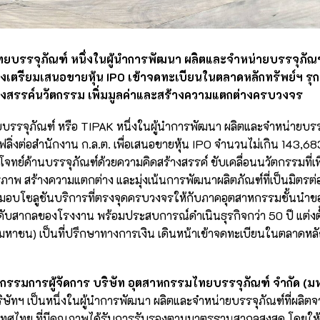
บรรจุภัณฑ์ หนึ่งในผู้นำการพัฒนา ผลิตและจำหน่ายบรรจุภัณฑ
่งเตรียมเสนอขายหุ้น IPO เข้าจดทะเบียนในตลาดหลักทรัพย์ฯ รุ
ร้างสรรค์นวัตกรรม เพิ่มมูลค่าและสร้างความแตกต่างครบวงจร
รรจุภัณฑ์ หรือ TIPAK หนึ่งในผู้นำการพัฒนา ผลิตและจำหน่ายบรร
ิ่งต่อสำนักงาน ก.ล.ต. เพื่อเสนอขายหุ้น IPO จำนวนไม่เกิน 143,683,
อบโจทย์ด้านบรรจุภัณฑ์ด้วยความคิดสร้างสรรค์ ขับเคลื่อนนวัตกรรมที่เพ
ิภาพ สร้างความแตกต่าง และมุ่งเน้นการพัฒนาผลิตภัณฑ์ที่เป็นมิตรต่อส
ส่งมอบโซลูชันบริการที่ตรงจุดครบวงจรให้กับภาคอุตสาหกรรมชั้นนำข
บสากลของโรงงาน พร้อมประสบการณ์ดำเนินธุรกิจกว่า 50 ปี แต่งตั้
มหาชน) เป็นที่ปรึกษาทางการเงิน เดินหน้าเข้าจดทะเบียนในตลาดหลั
ร กรรมการผู้จัดการ บริษัท อุตสาหกรรมไทยบรรจุภัณฑ์ จำกัด (ม
ริษัทฯ เป็นหนึ่งในผู้นำการพัฒนา ผลิตและจำหน่ายบรรจุภัณฑ์ที่ผล
ะเทศไทย ที่มีคุณภาพได้รับการรับรองตามมาตรฐานสากลสูงสุด โดยให