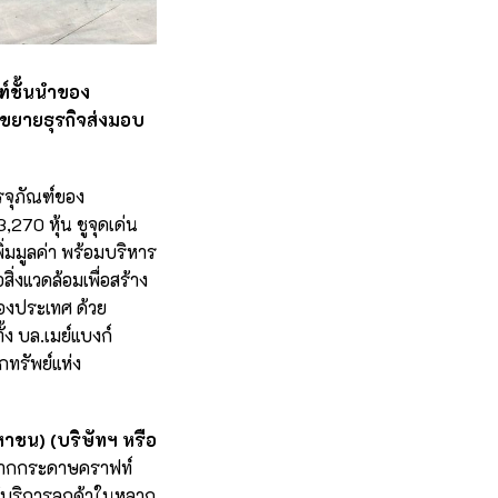
์ชั้นนำของ
กขยายธุรกิจส่งมอบ
จุภัณฑ์ของ
270 หุ้น ชูจุดเด่น
ิ่มมูลค่า พร้อมบริหาร
ิ่งแวดล้อมเพื่อสร้าง
องประเทศ ด้วย
ง บล.เมย์แบงก์
กทรัพย์แห่ง
หาชน) (บริษัทฯ หรือ
ิตจากกระดาษคราฟท์
้บริการลูกค้าในหลาก