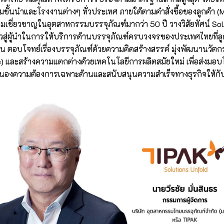
ชั้นนำและโรงงานต่างๆ ทั่วประเทศ ภายใต้ตามคำสั่งซื้อของลูกค้า (M
ชี่ยวชาญในอุตสาหกรรมบรรจุภัณฑ์มากว่า 50 ปี วางวิสัยทัศน์ Sol
าวสู่ผู้นำในการให้บริการด้านบรรจุภัณฑ์ครบวงจรของประเทศไทยที่ลู
าน ตอบโจทย์เรื่องบรรจุภัณฑ์ด้วยความคิดสร้างสรรค์ มุ่งพัฒนานวัตกร
lue) และสร้างความแตกต่างด้วยเทคโนโลยีการผลิตสมัยใหม่ เพื่อส่งมอบโ
งความต้องการเฉพาะด้านและสนับสนุนความสำเร็จทางธุรกิจให้กับ