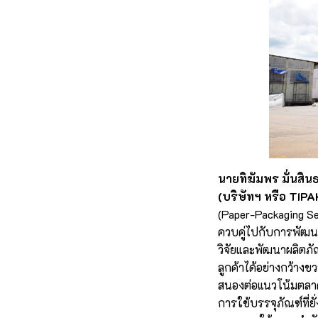
นายทิฆัมพร มั่นสิน
(บริษัทฯ หรือ TIPA
(Paper-Packaging Se
ควบคู่ไปกับการพัฒนา
วิจัยและพัฒนาผลิตภั
ลูกค้าได้อย่างกว้างข
สนองต่อแนวโน้มตลาดแ
การใช้บรรจุภัณฑ์ที่