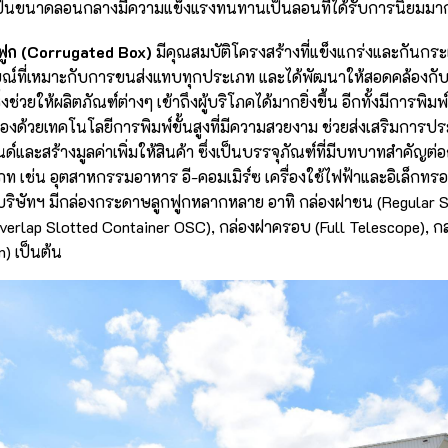
ป็นขนาดลอนกลางมีความแข็งแรงทนทานเป็นลอนที่ได้รับการนิยมมา
ฟูก (Corrugated Box)
มีคุณสมบัติโครงสร้างที่แข็งแกร่งและกันก
ณ์ที่เหมาะกับการขนส่งแทบทุกประเภท และได้พัฒนาให้สอดคล้องก
่งช่วยให้ผลิตภัณฑ์ต่างๆ เข้าถึงผู้บริโภคได้มากยิ่งขึ้น อีกทั้งมีการพิม
องด้วยเทคโนโลยีการพิมพ์ขั้นสูงที่มีความสวยงาม ช่วยส่งเสริมการประ
และสร้างมูลค่าเพิ่มให้สินค้า ซึ่งเป็นบรรจุภัณฑ์ที่มีบทบาทสำคัญต
เช่น อุตสาหกรรมอาหาร อี-คอมเมิร์ซ เครื่องใช้ไฟฟ้าและอิเล็กทรอนิกส
ยบริษัทฯ มีกล่องกระดาษลูกฟูกหลากหลาย อาทิ กล่องฝาชน (Regular S
verlap Slotted Container OSC), กล่องฝาครอบ (Full Telescope), กล
on) เป็นต้น