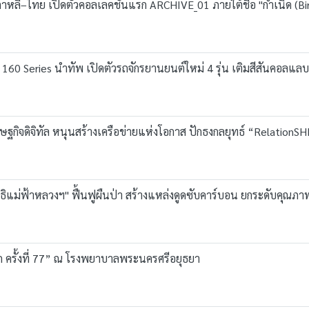
หลี–ไทย เปิดตัวคอลเลคชั่นแรก ARCHIVE_01 ภายใต้ชื่อ "กำเนิด (Bir
nda 160 Series นำทัพ เปิดตัวรถจักรยานยนต์ใหม่ 4 รุ่น เติมสีสันค
ฐกิจดิจิทัล หนุนสร้างเครือข่ายแห่งโอกาส ปักธงกลยุทธ์ “RelationSHIF
ิธิแม่ฟ้าหลวงฯ" ฟื้นฟูผืนป่า สร้างแหล่งดูดซับคาร์บอน ยกระดับคุณภ
ัก ครั้งที่ 77” ณ โรงพยาบาลพระนครศรีอยุธยา