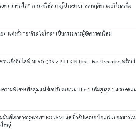
้วยความห่วงไต” รณรงค์ให้ความรู้ประชาชน ลดพฤติกรรมบริโภคเค็ม
ทย)" แต่งตั้ง “อากิระ ไซโตะ” เป็นกรรมการผู้จัดการคนใหม่
 เชิญชวนเช็กอินไลฟ์ NEVO Q05 × BILLKIN First Live Streaming พร้อม
อบความพิเศษเพื่อคุณแม่ ช้อปรับคะแนน The 1 เพิ่มสูงสุด 1,400 คะ
วามมันส์ใจกลางกรุงเทพฯ KONAMI เผยบิ๊กอัปเดตเอาใจแฟนบอลชาวไทย
่งใหญ่