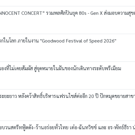
Y INNOCENT CONCERT” รวมพลศิลปินยุค 80s - Gen X ส่งมอบความสุขต
งแรกในโลก ภายในงาน "Goodwood Festival of Speed 2026"
งที่ไม่เคยสัมผัส สู่จุดหมายในฝันของนักเดินทางระดับพรีเมียม
ะยะยาว หลังคว้าสิทธิ์บริหารแฟรนไชส์ต่ออีก 20 ปี ปักหมุดขยายสาขา
กขบวนสตรีทฟู้ดดัง–ร้านอร่อยทั่วไทย เต๋อ-ฉันทวิชช์ และ อร-พัทธ์ธีร