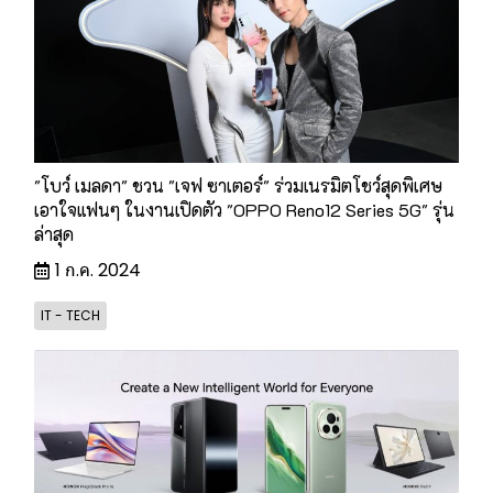
"โบว์ เมลดา" ชวน "เจฟ ซาเตอร์" ร่วมเนรมิตโชว์สุดพิเศษ
เอาใจแฟนๆ ในงานเปิดตัว "OPPO Reno12 Series 5G" รุ่น
ล่าสุด
1 ก.ค. 2024
IT - TECH