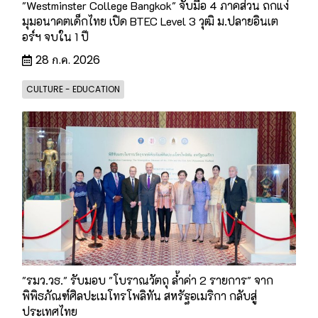
"Westminster College Bangkok" จับมือ 4 ภาคส่วน ถกแง่
มุมอนาคตเด็กไทย เปิด BTEC Level 3 วุฒิ ม.ปลายอินเต
อร์ฯ จบใน 1 ปี
28 ก.ค. 2026
CULTURE - EDUCATION
"รมว.วธ." รับมอบ "โบราณวัตถุ ล้ำค่า 2 รายการ" จาก
พิพิธภัณฑ์ศิลปะเมโทรโพลิทัน สหรัฐอเมริกา กลับสู่
ประเทศไทย