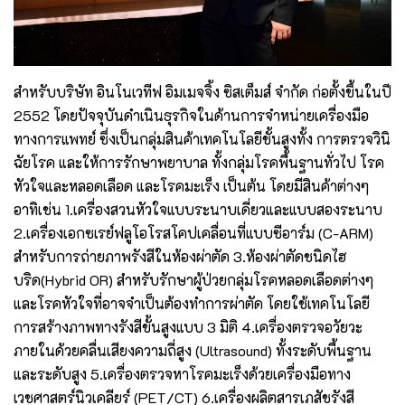
สำหรับบริษัท อินโนเวทีฟ อิมเมจจิ้ง ซิสเต็มส์ จำกัด ก่อตั้งขึ้นในปี
2552 โดยปัจจุบันดำเนินธุรกิจในด้านการจำหน่ายเครื่องมือ
ทางการแพทย์ ซึ่งเป็นกลุ่มสินค้าเทคโนโลยีชั้นสูงทั้ง การตรวจวินิ
ฉัยโรค และให้การรักษาพยาบาล ทั้งกลุ่มโรคพื้นฐานทั่วไป โรค
หัวใจและหลอดเลือด และโรคมะเร็ง เป็นต้น โดยมีสินค้าต่างๆ
อาทิเช่น 1.เครื่องสวนหัวใจแบบระนาบเดี่ยวและแบบสองระนาบ
2.เครื่องเอกซเรย์ฟลูโอโรสโคปเคลื่อนที่แบบซีอาร์ม (C-ARM)
สำหรับการถ่ายภาพรังสีในห้องผ่าตัด 3.ห้องผ่าตัดชนิดไฮ
บริด(Hybrid OR) สำหรับรักษาผู้ป่วยกลุ่มโรคหลอดเลือดต่างๆ
และโรคหัวใจที่อาจจำเป็นต้องทำการผ่าตัด โดยใช้เทคโนโลยี
การสร้างภาพทางรังสีขั้นสูงแบบ 3 มิติ 4.เครื่องตรวจอวัยวะ
ภายในด้วยคลื่นเสียงความถี่สูง (Ultrasound) ทั้งระดับพื้นฐาน
และระดับสูง 5.เครื่องตรวจหาโรคมะเร็งด้วยเครื่องมือทาง
เวชศาสตร์นิวเคลียร์ (PET/CT) 6.เครื่องผลิตสารเภสัชรังสี