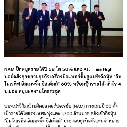
NAM ปักหมุดรายได้ปี 68 โต 50% แตะ All Time High
บอร์ดสั่งลุยขยายธุรกิจเครื่องมือแพทย์ชั้นสูง เข้าถือหุ้น "อิน
โนเวทีฟ อิมเมจจิ้ง ซิสเต็มส์" 60% พร้อมบุ๊กรายได้-กำไร 4
บ.ย่อย หนุนผลงานโตกระฉูด
บมจ.นำวิวัฒน์ เมดิคอล คอร์ปอเรชั่น (NAM) กางแผนปี 68 ตั้ง
เป้ารายได้โตแรง 50% พุ่งแตะ 1,700 ล้านบาท หลังเข้าถือหุ้น
"อินโนเวทีฟ อิมเมจจิ้ง ซิสเต็มส์" ประกอบธุรกิจตัวแทนจำหน่าย