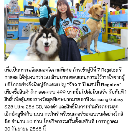
เพื่อเป็นการเฉลิมฉลองโอกาสพิเศษ ก้าวเข้าสู่ปีที่ 7 Regalos รี
กาลอส ได้ทุ่มงบกว่า 50 ล้านบาท ตอบแทนความไว้วางใจจากผู้
บริโภคอย่างยิ่งใหญ่จัดแคมเปญ
"ว้าว 7 ปี แฮปปี้ Regalos"
เพียงซื้อสินค้ารีกาลอสครบ 499 บาทขึ้นไปต่อใบเสร็จ รับทันที 1
สิทธิ์ เพื่อลุ้นของรางวัลสุดพิเศษมากมาย อาทิ Samsung Galaxy
S25 Ultra 256 GB, ทองคำ และสิทธิ์ในการร่วมกิจกรรมสุด
เอ็กซ์คลูซีฟกับ นนน กรภัทร์ พรีเซนเตอร์ของแบรนด์อย่างใกล้
ชิด จำนวน 50 ท่าน โดยกิจกรรมเริ่มตั้งแต่วันที่ 1 กรกฎาคม -
30 กันยายน 2568 นี้