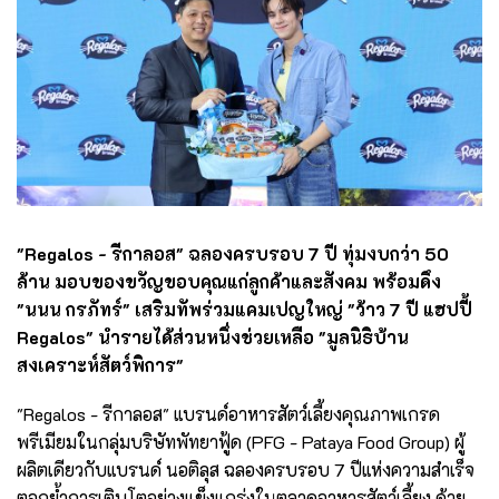
"Regalos - รีกาลอส" ฉลองครบรอบ 7 ปี ทุ่มงบกว่า 50
ล้าน มอบของขวัญขอบคุณแก่ลูกค้าและสังคม พร้อมดึง
"นนน กรภัทร์" เสริมทัพร่วมแคมเปญใหญ่ "ว้าว 7 ปี แฮปปี้
Regalos" นำรายได้ส่วนหนึ่งช่วยเหลือ "มูลนิธิบ้าน
สงเคราะห์สัตว์พิการ"
"Regalos - รีกาลอส" แบรนด์อาหารสัตว์เลี้ยงคุณภาพเกรด
พรีเมียมในกลุ่มบริษัทพัทยาฟู้ด (PFG - Pataya Food Group) ผู้
ผลิตเดียวกับแบรนด์ นอติลุส ฉลองครบรอบ 7 ปีแห่งความสำเร็จ
ตอกย้ำการเติบโตอย่างแข็งแกร่งในตลาดอาหารสัตว์เลี้ยง ด้วย