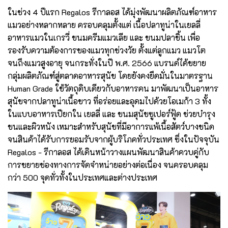
ในช่วง 4 ปีแรก Regalos รีกาลอส ได้มุ่งพัฒนาผลิตภัณฑ์อาหาร
แมวอย่างหลากหลาย ครอบคลุมตั้งแต่ เนื้อปลาทูน่าในเยลลี่
อาหารแมวในเกรวี่ ขนมครีมแมวเลีย และ ขนมปลาชิ้น เพื่อ
รองรับความต้องการของแมวทุกช่วงวัย ตั้งแต่ลูกแมว แมวโต
จนถึงแมวสูงอายุ จนกระทั่งในปี พ.ศ. 2566 แบรนด์ได้ขยาย
กลุ่มผลิตภัณฑ์สู่ตลาดอาหารสุนัข โดยยังคงยึดมั่นในมาตรฐาน
Human Grade ใช้วัตถุดิบเดียวกับอาหารคน มาพัฒนาเป็นอาหาร
สุนัขจากปลาทูน่าเนื้อขาว ที่อร่อยและอุดมไปด้วยโอเมก้า 3 ทั้ง
ในแบบอาหารเปียกใน เยลลี่ และ ขนมสุนัขซูเปอร์ฟู้ด ช่วยบำรุง
ขนและผิวหนัง เหมาะสำหรับสุนัขที่มีอาการแพ้เนื้อสัตว์บางชนิด
จนสินค้าได้รับการยอมรับจากผู้บริโภคทั่วประเทศ ซึ่งในปัจจุบัน
Regalos - รีกาลอส ได้เดินหน้าวางแผนพัฒนาสินค้าควบคู่กับ
การขยายช่องทางการจัดจำหน่ายอย่างต่อเนื่อง จนครอบคลุม
กว่า 500 จุดทั่วทั้งในประเทศและต่างประเทศ