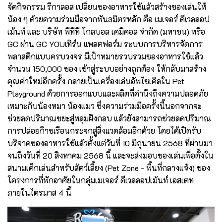
จัดกิจกรรม รีกาลอส เปลี่ยนซองอาหารใช้แล้วสร้างของเล่นให้
น้อง ๆ ด้วยความร่วมมือจากพันธมิตรหลัก คือ เมเจอร์ ดีเวลลอป
เม้นท์ และ บริษัท พีทีที โกลบอล เคมิคอล จำกัด (มหาชน) หรือ
GC ผ่าน GC YOUเทิร์น แพลตฟอร์ม ระบบการบริหารจัดการ
พลาสติกแบบครบวงจร มีเป้าหมายรวบรวมซองอาหารใช้แล้ว
จำนวน 150,000 ซอง เข้าสู่ระบบอย่างถูกต้อง ให้กลับมาสร้าง
คุณค่าใหม่อีกครั้ง กลายเป็นเครื่องเล่นอัพไซเคิลใน Pet
Playground ด้วยการออกแบบและผลิตที่คำนึงถึงความปลอดภัย
เหมาะกับน้องหมา น้องแมว ซึ่งความร่วมมือครั้งนี้นอกจากจะ
ช่วยลดปริมาณขยะสู่หลุมฝังกลบ แล้วยังสามารถช่วยลดปริมาณ
การปล่อยก๊าซเรือนกระจกสู่สิ่งแวดล้อมอีกด้วย โดยได้เปิดรับ
บริจาคซองอาหารใช้แล้วตั้งแต่วันที่ 10 มิถุนายน 2568 ที่ผ่านมา
จนถึงวันที่ 20 สิงหาคม 2568 นี้ และจะส่งมอบของเล่นเพื่อตั้งใน
สนามเด็กเล่นสำหรับสัตว์เลี้ยง (Pet Zone - พื้นที่กลางแจ้ง) ของ
โครงการที่พักอาศัยในกลุ่มเมเจอร์ ดีเวลลอปเม้นท์ เอสเตท
ภายในไตรมาส 4 นี้