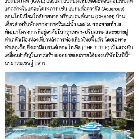
แบรนด์ เคฟ (KAVE) และแตกแบรนด์ใหม่เพื่อสะท้อนคอนเซ็ปต์ที่
แตกต่างในแต่ละโครงการ เช่น แบรนด์อควารัส (Aquarous)
คอนโดมิเนียมใกล้ชายหาด หรือแบรนด์ฌาน (CHANN) บ้าน
เดี่ยวสำหรับพักตากอากาศริมแม่น้ำ และ
3. กระจายทำเล
พัฒนาโครงการที่อยู่อาศัยในกรุงเทพฯ-ปริมณฑล และขยายสู่
ทำเลหัวเมืองท่องเที่ยวหลังการท่องเที่ยวไทยฟื้นตัว โดยเฉพาะ
ทำเลภูเก็ต ซึ่งเรามีแบรนด์เดอะ ไทเทิล (THE TITLE) เป็นแรงขับ
เคลื่อนสำคัญในการสร้างยอดขายและรายได้ของบริษัทในปีนี้"
นายกรมเชษฐ์ กล่าว