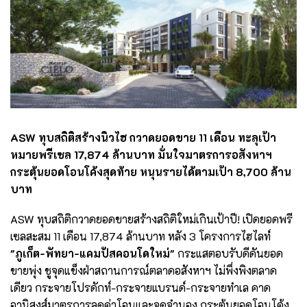
ASW ทุบสถิติสร้างนิวไฮ กวาดยอดขาย 11 เดือน ทะลุเป้า
หมายพรีเซล 17,874 ล้านบาท
มั่นใจมาตรการอสังหาฯ
กระตุ้นยอดโอนโค้งสุดท้าย หนุนรายได้ตามเป้า 8,700 ล้าน
บาท
ASW ทุบสถิติกวาดยอดขายสร้างสถิติใหม่เกินเป้าปี! เปิดยอดพรี
เซลสะสม 11 เดือน 17,874 ล้านบาท หลัง 3 โครงการไฮไลท์
"ภูเก็ต-พัทยา-แคมปัสคอนโดใหม่"
กระแสตอบรับดีดันยอด
ขายพุ่ง ชูจุดแข็งฝ่าสถานการณ์ตลาดอสังหาฯ ไม่พึ่งพิงตลาด
เดียว กระจายโปรดักท์-กระจายแบรนด์-กระจายทำเล คาด
อานิสงส์มาตรการลดค่าโอนและจดจำนอง กระตุ้นยอดโอนโค้ง