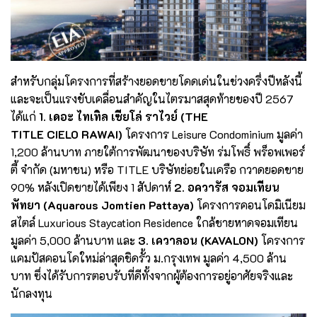
สำหรับกลุ่มโครงการที่สร้างยอดขายโดดเด่นในช่วงครึ่งปีหลังนี้
และจะเป็นแรงขับเคลื่อนสำคัญในไตรมาสสุดท้ายของปี 2567
ได้แก่
1. เดอะ ไทเทิล เซียโล่ ราไวย์ (THE
TITLE CIELO RAWAI)
โครงการ Leisure Condominium มูลค่า
1,200 ล้านบาท ภายใต้การพัฒนาของบริษัท ร่มโพธิ์ พร็อพเพอร์
ตี้ จำกัด (มหาชน) หรือ TITLE บริษัทย่อยในเครือ กวาดยอดขาย
90% หลังเปิดขายได้เพียง 1 สัปดาห์
2. อควารัส จอมเทียน
พัทยา (Aquarous Jomtien Pattaya)
โครงการคอนโดมิเนียม
สไตล์ Luxurious Staycation Residence ใกล้ชายหาดจอมเทียน
มูลค่า 5,000 ล้านบาท และ
3. เควาลอน (KAVALON)
โครงการ
แคมปัสคอนโดใหม่ล่าสุดชิดรั้ว ม.กรุงเทพ มูลค่า 4,500 ล้าน
บาท ซึ่งได้รับการตอบรับที่ดีทั้งจากผู้ต้องการอยู่อาศัยจริงและ
นักลงทุน