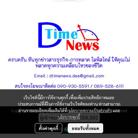
ครบครัน ทันทุกข่าวสารธุรกิจ-การตลาด ไลฟ์สไตล์ ให้คุณไม่
พลาดทุกความเคลื่อนไหวของชีวิต
Email : dtimenews.dee@gmail.com
สนใจลงโฆษณาติดต่อ 090-930-5591 / 089-528-6111
เว็บไซต์นี้มีการใช้งานคุกกี้ เพื่อเพิ่มประสิทธิภาพและ
ประสบการณ์ที่ดีในการใช้งานเว็บไซต์ของท่าน ท่านสามารถ
อ่านรายละเอียดเพิ่มเติมได้ที่
นโยบายความเป็นส่วนตัว
และ
Copyright © 2025-2026 | dtimenews.com | All Rights Reserved
นโยบายคุกกี้
ผู้เข้าชมทั้งหมด
3,556,392
ตั้งค่าคุกกี้
ยอมรับทั้งหมด
Powered By
MakeWebEasy