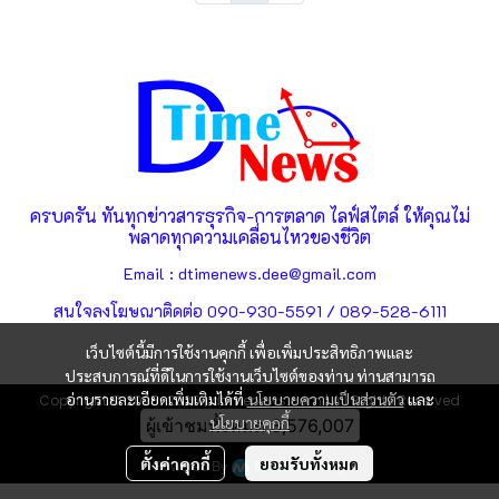
ครบครัน ทันทุกข่าวสารธุรกิจ-การตลาด ไลฟ์สไตล์ ให้คุณไม่
พลาดทุกความเคลื่อนไหวของชีวิต
Email : dtimenews.dee@gmail.com
สนใจลงโฆษณาติดต่อ 090-930-5591 / 089-528-6111
เว็บไซต์นี้มีการใช้งานคุกกี้ เพื่อเพิ่มประสิทธิภาพและ
ประสบการณ์ที่ดีในการใช้งานเว็บไซต์ของท่าน ท่านสามารถ
อ่านรายละเอียดเพิ่มเติมได้ที่
นโยบายความเป็นส่วนตัว
และ
Copyright © 2025-2026 | dtimenews.com | All Rights Reserved
นโยบายคุกกี้
ผู้เข้าชมทั้งหมด
3,576,007
ตั้งค่าคุกกี้
ยอมรับทั้งหมด
Powered By
MakeWebEasy