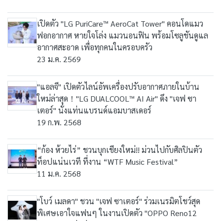
เปิดตัว "LG PuriCare™ AeroCat Tower" คอนโดแมว
ฟอกอากาศ หายใจโล่ง แมวนอนฟิน พร้อมโซลูชันดูแล
อากาศสะอาด เพื่อทุกคนในครอบครัว
23 ม.ค. 2569
"แอลจี" เปิดตัวไลน์อัพเครื่องปรับอากาศภายในบ้าน
ใหม่ล่าสุด！"LG DUALCOOL™ AI Air" ดึง "เจฟ ซา
เตอร์" นั่งแท่นแบรนด์แอมบาสเดอร์
19 ก.พ. 2568
“ก้อง ห้วยไร่” ชวนบุกเชียงใหม่!! ม่วนไปกับศิลปินตัว
ท็อปแน่นเวที ที่งาน “WTF Music Festival”
11 ม.ค. 2568
"โบว์ เมลดา" ชวน "เจฟ ซาเตอร์" ร่วมเนรมิตโชว์สุด
พิเศษเอาใจแฟนๆ ในงานเปิดตัว "OPPO Reno12