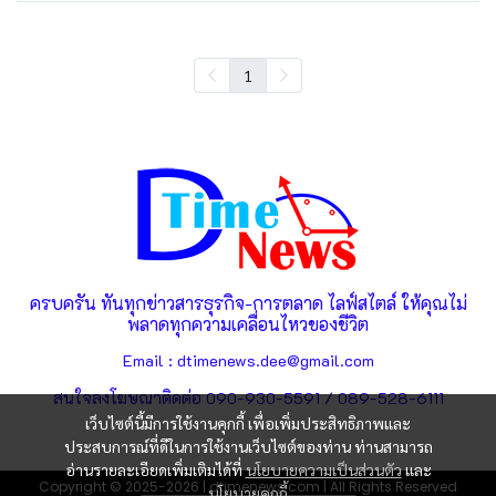
1
ครบครัน ทันทุกข่าวสารธุรกิจ-การตลาด ไลฟ์สไตล์ ให้คุณไม่
พลาดทุกความเคลื่อนไหวของชีวิต
Email : dtimenews.dee@gmail.com
สนใจลงโฆษณาติดต่อ 090-930-5591 / 089-528-6111
เว็บไซต์นี้มีการใช้งานคุกกี้ เพื่อเพิ่มประสิทธิภาพและ
ประสบการณ์ที่ดีในการใช้งานเว็บไซต์ของท่าน ท่านสามารถ
อ่านรายละเอียดเพิ่มเติมได้ที่
นโยบายความเป็นส่วนตัว
และ
Copyright © 2025-2026 | dtimenews.com | All Rights Reserved
นโยบายคุกกี้