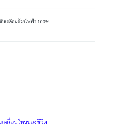
ขับเคลื่อนด้วยไฟฟ้า 100%
เคลื่อนไหวของชีวิต