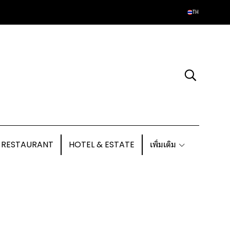
TH
 RESTAURANT
HOTEL & ESTATE
เพิ่มเติม