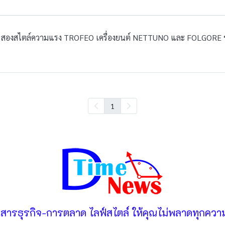
ใหม่! สองสไตล์ความแรง TROFEO เครื่องยนต์ NETTUNO และ FOLGORE 
1
วสารธุรกิจ-การตลาด ไลฟ์สไตล์ ให้คุณไม่พลาดทุกความ