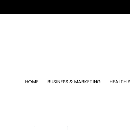
HOME
BUSINESS & MARKETING
HEALTH 