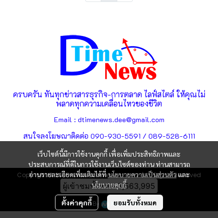
ครบครัน ทันทุกข่าวสารธุรกิจ-การตลาด ไลฟ์สไตล์ ให้คุณไม่
พลาดทุกความเคลื่อนไหวของชีวิต
Email : dtimenews.dee@gmail.com
สนใจลงโฆษณาติดต่อ 090-930-5591 / 089-528-6111
เว็บไซต์นี้มีการใช้งานคุกกี้ เพื่อเพิ่มประสิทธิภาพและ
ประสบการณ์ที่ดีในการใช้งานเว็บไซต์ของท่าน ท่านสามารถ
อ่านรายละเอียดเพิ่มเติมได้ที่
นโยบายความเป็นส่วนตัว
และ
Copyright © 2025-2026 | dtimenews.com | All Rights Reserved
นโยบายคุกกี้
ผู้เข้าชมทั้งหมด
3,563,995
ตั้งค่าคุกกี้
ยอมรับทั้งหมด
Powered By
MakeWebEasy