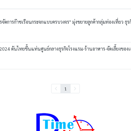
ารจัดการก๊าซเรือนกระจกแบบครบวงจร" มุ่งขยายลูกค้ากลุ่มท่องเที่ยว ธุ
024 ดันไทยขึ้นแท่นศูนย์กลางธุรกิจโรงแรม-ร้านอาหาร-จัดเลี้ยงของเ
1