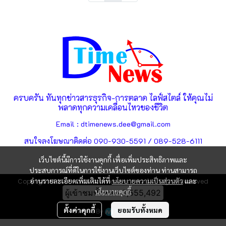
ครบครัน ทันทุกข่าวสารธุรกิจ-การตลาด ไลฟ์สไตล์ ให้คุณไม่
พลาดทุกความเคลื่อนไหวของชีวิต
Email : dtimenews.dee@gmail.com
สนใจลงโฆษณาติดต่อ 090-930-5591 / 089-528-6111
เว็บไซต์นี้มีการใช้งานคุกกี้ เพื่อเพิ่มประสิทธิภาพและ
ประสบการณ์ที่ดีในการใช้งานเว็บไซต์ของท่าน ท่านสามารถ
อ่านรายละเอียดเพิ่มเติมได้ที่
นโยบายความเป็นส่วนตัว
และ
Copyright © 2025-2026 | dtimenews.com | All Rights Reserved
นโยบายคุกกี้
ผู้เข้าชมทั้งหมด
3,555,492
ตั้งค่าคุกกี้
ยอมรับทั้งหมด
Powered By
MakeWebEasy