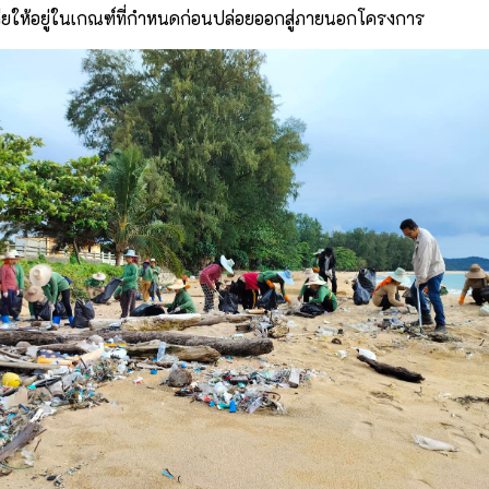
ียให้อยู่ในเกณฑ์ที่กำหนดก่อนปล่อยออกสู่ภายนอกโครงการ