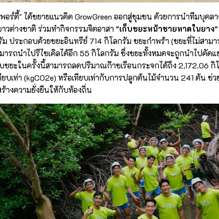
อพเพอร์ตี้" ได้ขยายแนวคิด GrowGreen ออกสู่ชุมชน ด้วยการนำทีมบุคลา
าวต่างชาติ ร่วมทำกิจกรรมจิตอาสา
"เก็บขยะหน้าชายหาดในยาง"
ัม ประกอบด้วยขยะอินทรีย์ 714 กิโลกรัม ขยะกำพร้า (ขยะที่ไม่สามารถ
ามารถนำไปรีไซเคิลได้อีก 55 กิโลกรัม ซึ่งขยะทั้งหมดจะถูกนำไปคัดแ
บขยะในครั้งนี้สามารถลดปริมาณก๊าซเรือนกระจกได้ถึง 2,172.06 กิ
ยบเท่า (kgCO2e) หรือเทียบเท่ากับการปลูกต้นไม้จำนวน 241 ต้น ช่
างความยั่งยืนให้กับท้องถิ่น