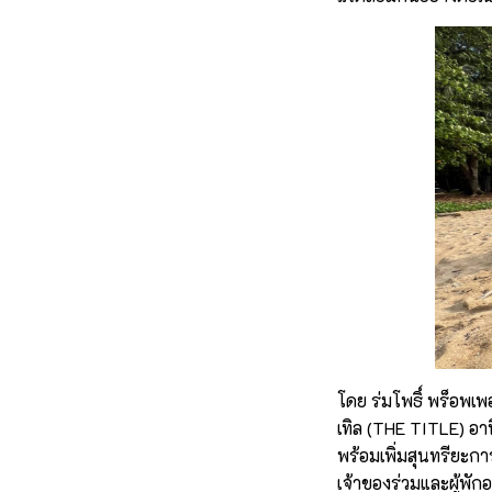
โดย ร่มโพธิ์ พร็อพเ
เทิล (THE TITLE) อาท
พร้อมเพิ่มสุนทรียะก
เจ้าของร่วมและผู้พั