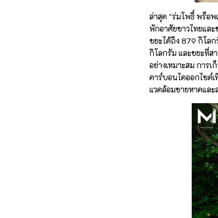
ล่าสุด "ร่มโพธิ์ พร็
พักอาศัยชาวไทยและช
ขยะได้ถึง 879 กิโลกร
กิโลกรัม และขยะที่ส
อย่างเหมาะสม การเก็
คาร์บอนไดออกไซด์เที
แวดล้อมชายหาดและสร้