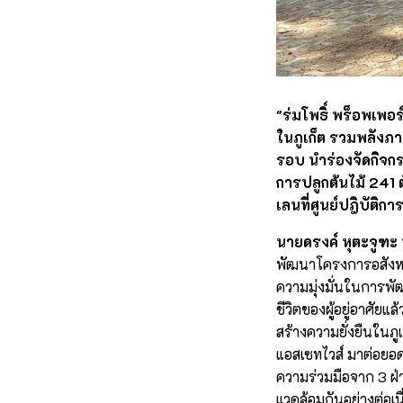
"ร่มโพธิ์ พร็อพเพอ
ในภูเก็ต รวมพลังภา
รอบ นำร่องจัดกิจก
การปลูกต้นไม้ 241
เลนที่ศูนย์ปฎิบัติก
นายดรงค์ หุตะจูฑะ 
พัฒนาโครงการอสังหาร
ความมุ่งมั่นในการพั
ชีวิตของผู้อยู่อาศัยแ
สร้างความยั่งยืนในภู
แอสเซทไวส์ มาต่อยอ
ความร่วมมือจาก 3 ฝ่า
แวดล้อมกันอย่างต่อเนื