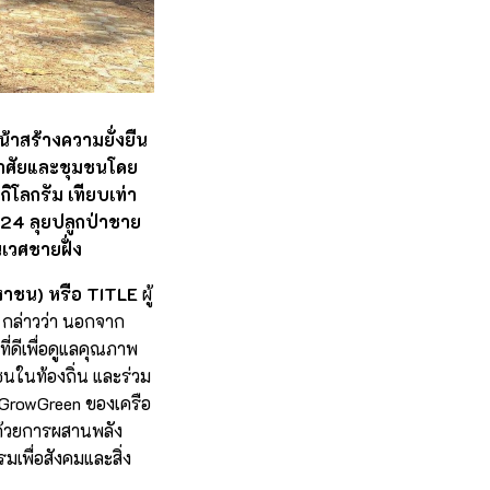
น้าสร้างความยั่งยืน
่อาศัยและชุมชนโดย
โลกรัม เทียบเท่า
024 ลุยปลูกป่าชาย
ิเวศชายฝั่ง
มหาชน) หรือ TITLE
ผู้
 กล่าวว่า นอกจาก
่ดีเพื่อดูแลคุณภาพ
มชนในท้องถิ่น และร่วม
ด GrowGreen ของเครือ
 ด้วยการผสานพลัง
มเพื่อสังคมและสิ่ง