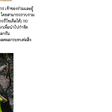
กร เจ้าของร่วมและผู้
โดยสามารถรวบรวม
รีไซเคิลได้) 110
ยกเพื่อนำไปกำจัด
โลกรัม
วยลดผลกระทบต่อสิ่ง