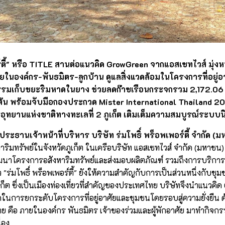
ร์ตี้" หรือ TITLE สานต่อแนวคิด GrowGreen จากแอสเซทไวส์ มุ่งห
ยในองค์กร-พันธมิตร-ลูกบ้าน ดูแลสิ่งแวดล้อมในโครงการที่อยู
รรมเก็บขยะริมหาดในยาง ช่วยลดก๊าซเรือนกระจกรวม 2,172.06 กิ
 ต้น พร้อมจับมือกองประกวด Mister International Thailand 2
ารอุทยานแห่งชาติทางทะเลที่ 2 ภูเก็ต เติมเต็มความสมบูรณ์ระบบน
ประธานเจ้าหน้าที่บริหาร บริษัท ร่มโพธิ์ พร็อพเพอร์ตี้ จำกัด (
ิมทรัพย์ในจังหวัดภูเก็ต ในเครือบริษัท แอสเซทไวส์ จำกัด (มหาชน)
ฒนาโครงการอสังหาริมทรัพย์และส่งมอบผลิตภัณฑ์ รวมถึงการบริการที
ล้ว "ร่มโพธิ์ พร็อพเพอร์ตี้" ยังให้ความสำคัญกับการเป็นส่วนหนึ่งกับชุ
เก็ต ซึ่งเป็นเมืองท่องเที่ยวที่สำคัญของประเทศไทย บริษัทจึงนำแนวคิ
ดในการยกระดับโครงการที่อยู่อาศัยและชุมชนโดยรอบสู่ความยั่งยืน
ย คือ ภายในองค์กร พันธมิตร เจ้าของร่วมและผู้พักอาศัย มาทำกิจกรร
่อง