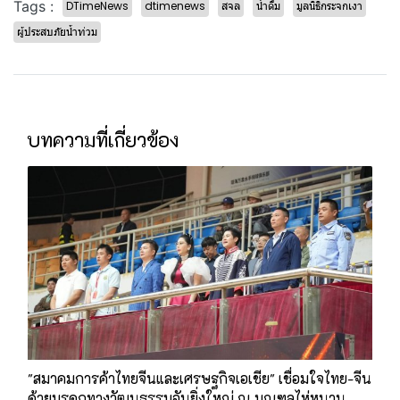
Tags :
DTimeNews
dtimenews
สจล
น้ำดื่ม
มูลนิธิกระจกเงา
ผู้ประสบภัยน้ำท่วม
บทความที่เกี่ยวข้อง
"สมาคมการค้าไทยจีนและเศรษฐกิจเอเชีย" เชื่อมใจไทย-จีน
ด้วยมรดกทางวัฒนธรรมอันยิ่งใหญ่ ณ มณฑลไห่หนาน