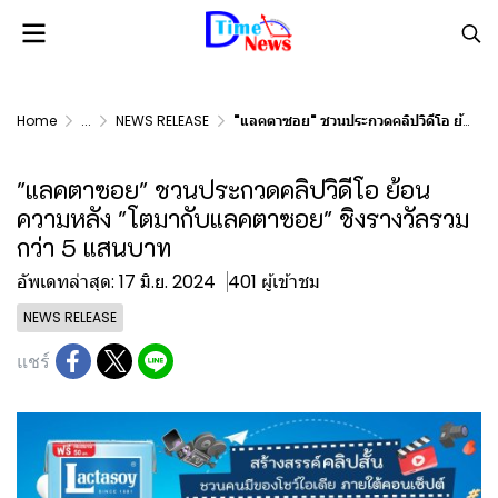
Home
...
NEWS RELEASE
"แลคตาซอย" ชวนประกวดคลิปวิดีโอ ย้อนความหลัง "โตมากับแลคตาซอย" ชิงรางวัลรวมกว่า 5 แสนบาท
"แลคตาซอย" ชวนประกวดคลิปวิดีโอ ย้อน
ความหลัง "โตมากับแลคตาซอย" ชิงรางวัลรวม
กว่า 5 แสนบาท
อัพเดทล่าสุด: 17 มิ.ย. 2024
401 ผู้เข้าชม
NEWS RELEASE
แชร์