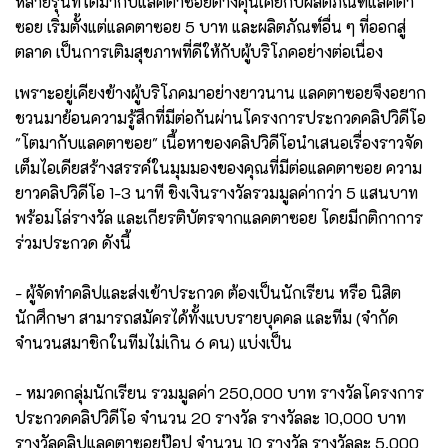
หลายรุ่นที่โตมากับแลคตาซอยต่างคุ้นเคยกับผลิตภัณฑ์แลคตา
ซอย เริ่มตั้งแต่แลคตาซอย 5 บาท และผลิตภัณฑ์อื่น ๆ ที่ออกสู่
ตลาด เป็นการเติมสุขภาพที่ดีให้กับผู้บริโภคอย่างต่อเนื่อง
เพราะอยู่เคียงข้างผู้บริโภคมาอย่างยาวนาน แลคตาซอยจึงอยาก
ชวนมาย้อนความรู้สึกที่มีต่อกันผ่านโครงการประกวดคลิปวิดีโอ
"โตมากับแลคตาซอย" เนื้อหาของคลิปวิดีโอนำเสนอเรื่องราวจัด
เต็มไอเดียสร้างสรรค์ในมุมมองของคุณที่มีต่อแลคตาซอย ความ
ยาวคลิปวิดีโอ 1-3 นาที ชิงเงินรางวัลรวมมูลค่ากว่า 5 แสนบาท
พร้อมโล่รางวัล และเกียรติบัตรจากแลคตาซอย โดยมีกติกาการ
ร่วมประกวด ดังนี้
- ผู้จัดทำคลิปและส่งเข้าประกวด ต้องเป็นนักเรียน หรือ นิสิต
นักศึกษา สามารถสมัครได้ทั้งแบบรายบุคคล และทีม (จำกัด
จำนวนสมาชิกในทีมไม่เกิน 6 คน) แบ่งเป็น
- หมวดกลุ่มนักเรียน รวมมูลค่า 250,000 บาท รางวัลโครงการ
ประกวดคลิปวิดีโอ จํานวน 20 รางวัล รางวัลละ 10,000 บาท
รางวัลคลิปแลคตาซอยป๊อป จํานวน 10 รางวัล รางวัลละ 5,000