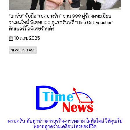
"แกร็บ" จับมือ "เขตบางรัก" ชวน 999 คู่รักจดทะเบียน
วาเลนไทน์ พิเศษ! 100 คู่แรกรับฟรี "Dine Out Voucher"
ดินเนอร์มื้อพิเศษร้านดัง
10 ก.พ. 2025
NEWS RELEASE
ครบครัน ทันทุกข่าวสารธุรกิจ-การตลาด ไลฟ์สไตล์ ให้คุณไม่
พลาดทุกความเคลื่อนไหวของชีวิต