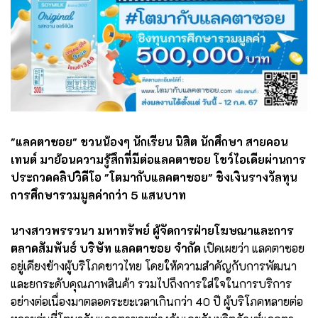
"แลคตาซอย" ชวนน้องๆ นักเรียน นิสิต นักศึกษา สายคอน
เทนต์ มาย้อนความรู้สึกที่มีต่อแลคตาซอย โชว์ไอเดียผ่านการ
ประกวดคลิปวิดีโอ "โตมากับแลคตาซอย" ชิงเงินรางวัลทุน
การศึกษารวมมูลค่ากว่า 5 แสนบาท
นางสาวพรรวนา มหาทรัพย์ ผู้จัดการฝ่ายโฆษณาและการ
ตลาดสัมพันธ์ บริษัท แลคตาซอย จำกัด
เปิดเผยว่า แลคตาซอย
อยู่เคียงข้างผู้บริโภคชาวไทย โดยให้ความสำคัญกับการพัฒนา
และยกระดับคุณภาพสินค้า รวมไปถึงการใส่ใจในการบริการ
อย่างต่อเนื่องมาตลอดระยะเวลาเกินกว่า 40 ปี ผู้บริโภคหลายต่อ