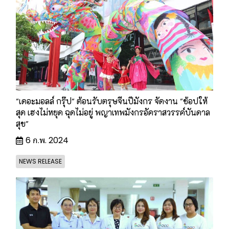
"เดอะมอลล์ กรุ๊ป" ต้อนรับตรุษจีนปีมังกร จัดงาน "ช้อปให้
สุด เฮงไม่หยุด ฉุดไม่อยู่ พญาเทพมังกรอัคราสวรรค์บันดาล
สุข"
6 ก.พ. 2024
NEWS RELEASE