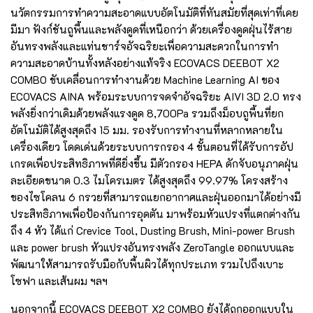
นวัตกรรมการทําความสะอาดแบบอัตโนมัติที่ทันสมัยที่สุดเท่าที่เคย
มีมา ฟังก์ชันถูพื้นและพลังดูดที่เหนือกว่า ด้วยเครื่องดูดฝุ่นไร้สาย
อันทรงพลังและแท่นชาร์จอัจฉริยะเพื่อความสะดวกในการทํา
ความสะอาดบ้านทั้งหลังอย่างแท้จริง ECOVACS DEEBOT X2
COMBO ขับเคลื่อนการทำงานด้วย Machine Learning AI ของ
ECOVACS AINA พร้อมระบบการจดจำอัจฉริยะ AIVI 3D 2.0 ทรง
พลังยิ่งกว่าเดิมด้วยพลังแรงดูด 8,700Pa รวมถึงม็อบถูพื้นที่ยก
อัตโนมัติได้สูงสุดถึง 15 มม. รองรับการทำงานที่หลากหลายใน
เครื่องเดียว โดดเด่นด้วยระบบการกรอง 4 ขั้นตอนที่ได้รับการอัป
เกรดเพื่อประสิทธิภาพที่ดียิ่งขึ้น มีตัวกรอง HEPA ดักจับอนุภาคฝุ่น
ละเอียดขนาด 0.3 ไมโครเมตร ได้สูงสุดถึง 99.97% โครงสร้าง
ของไซโคลน 6 กรวยที่สามารถแยกอากาศและฝุ่นออกมาได้อย่างมี
ประสิทธิภาพเพื่อป้องกันการอุดตัน มาพร้อมหัวแปรงที่แตกต่างกัน
ถึง 4 หัว ได้แก่ Crevice Tool, Dusting Brush, Mini-power Brush
และ power brush หัวแปรงอันทรงพลัง ZeroTangle ออกแบบและ
พัฒนาให้สามารถรับมือกับพื้นผิวได้ทุกประเภท รวมไปถึงเบาะ
โซฟา และเส้นผม ฯลฯ
นอกจากนี้ ECOVACS DEEBOT X2 COMBO ยังได้ถูกออกแบบใน