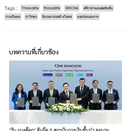
Tags :
Thissalife
thissalife
SRICHA
ศรีราชาคอนสตรัคชั่น
จ่ายปันผล
กำไรพุ่ง
รับเหมาก่อสร้างโลหะ
ผลประกอบการ
บทความที่เกี่ยวข้อง
"วัน แบงค็อก" จับมือ 5 สถาบันการเงินชั้นนำ ลงนาม