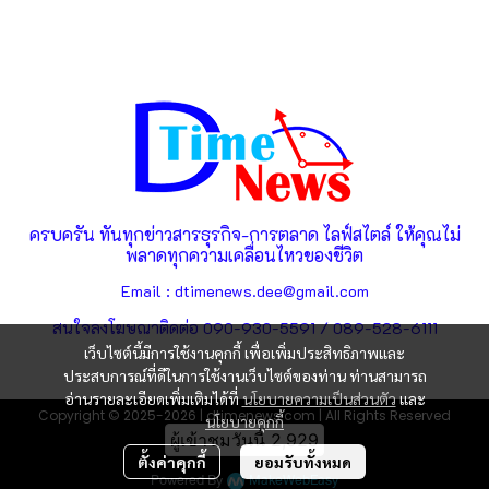
ครบครัน ทันทุกข่าวสารธุรกิจ-การตลาด ไลฟ์สไตล์ ให้คุณไม่
พลาดทุกความเคลื่อนไหวของชีวิต
Email : dtimenews.dee@gmail.com
สนใจลงโฆษณาติดต่อ 090-930-5591 / 089-528-6111
เว็บไซต์นี้มีการใช้งานคุกกี้ เพื่อเพิ่มประสิทธิภาพและ
ประสบการณ์ที่ดีในการใช้งานเว็บไซต์ของท่าน ท่านสามารถ
อ่านรายละเอียดเพิ่มเติมได้ที่
นโยบายความเป็นส่วนตัว
และ
Copyright © 2025-2026 | dtimenews.com | All Rights Reserved
นโยบายคุกกี้
ผู้เข้าชมวันนี้
2,929
ตั้งค่าคุกกี้
ยอมรับทั้งหมด
Powered By
MakeWebEasy