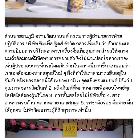
ด้านนายธนภูมิ อร่ามวัฒนานนท์ กรรมการผู้อำนวยการฝ่าย
ปฏิบัติการ บริษัท ซิมเพิ้ล ฟู้ดส์ จำกัด กล่าวเพิ่มเติมว่า ด้วยกระแส
ความนิยมการบริโภคอาหารเครื่องดื่มเพื่อสุขภาพ ส่งผลให้ตลาด
นมถั่วอัลมอนด์มีทิศทางการขยายตัว จึงไม่น่าแปลกใจหากเราจะ
เห็นผู้ประกอบการที่กระโดดเข้าร่วมในตลาดนี้มากขึ้น แน่นอนว่า
เราเองต้องมองหากลยุทธ์ใหม่ ๆ สิ่งที่ทำให้เราสามารถยืนอยู่ใน
อันดับหนึ่งของตลาดนี้ได้ เพราะเรามี 5 จุดแข็งของแบรนด์ ได้แก่ 1.
คุณภาพของผลิตภัณฑ์ 2. ผลิตภัณฑ์ที่หลากหลายเพื่อตอบโจทย์ทุก
ไลฟ์สไตล์ของผู้บริโภค 3. การคั้นสดโดยไม่ใช้หัวเชื้อ 4. สาร
อาหารครบถ้วน หลากหลาย และสมดุล 5. รสชาติอร่อย ดื่มง่าย ดื่ม
ได้ทุกคน ไม่จำกัดเฉพาะผู้ที่รักสุขภาพเท่านั้น