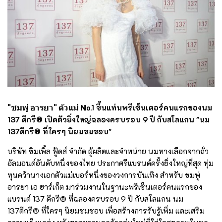
"ชมพู่ อารยา" ตัวแม่ N
o.1 ขึ้นแท่นพรีเซ็นเตอร์คนแรกของนม
137 ดีกรี® เปิดตัวยิ่งใหญ่ฉลองครบรอบ 9 ปี กับสโลแกน "นม
137ดีกรี® ที่ใครๆ นิยมชมชอบ"
บริษัท ซิมเพิ้ล ฟู้ดส์ จำกัด ผู้ผลิตและจำหน่าย นมทางเลือกจากถั่ว
อัลมอนด์อันดับหนึ่งของไทย ประกาศรีแบรนด์ครั้งยิ่งใหญ่ที่สุด ทุ่ม
ทุนคว้านางเอกตัวแม่เบอร์หนึ่งของวงการบันเทิง สำหรับ ชมพู่
อารยา เอ ฮาร์เก็ต มาร่วมงานในฐานะพรีเซ็นเตอร์คนแรกของ
แบรนด์ 137 ดีกรี® ที่ฉลองครบรอบ 9 ปี กับสโลแกน นม
137ดีกรี® ที่ใครๆ นิยมชมชอบ เพื่อสร้างการรับรู้เพิ่ม และเสริม