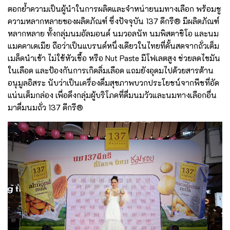
ตอกย้ำความเป็นผู้นำในการผลิตและจำหน่ายนมทางเลือก พร้อมชู
ความหลากหลายของผลิตภัณฑ์ ซึ่งปัจจุบัน 137 ดีกรี® มีผลิตภัณฑ์
หลากหลาย ทั้งกลุ่มนมอัลมอนด์ นมวอลนัท นมพิสตาชิโอ และนม
แมคคาเดเมีย ถือว่าเป็นแบรนด์หนึ่งเดียวในไทยที่คั้นสดจากถั่วเต็ม
เมล็ดนำเข้า ไม่ใช้หัวเชื้อ หรือ Nut Paste มีโฟเลตสูง ช่วยลดไขมัน
ในเลือด และป้องกันการเกิดลิ่มเลือด แถมยังอุดมไปด้วยสารต้าน
อนุมูลอิสระ นับว่าเป็นเครื่องดื่มสุขภาพบวกประโยชน์จากพืชที่อัด
แน่นเต็มกล่อง เพื่อดึงกลุ่มผู้บริโภคที่ดื่มนมวัวและนมทางเลือกอื่น
มาดื่มนมถั่ว 137 ดีกรี®