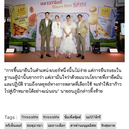
"การขึ้นมายืนในตำแหน่งเบอร์หนึ่งนั้นไม่ง่าย แต่การยืนระยะใน
ฐานะผู้นำนั้นยากกว่า แต่เรามั่นใจว่าด้วยแนวนโยบายที่เรายึดมั่น
และปฏิบัติ รวมถึงกลยุทธ์ทางการตลาดที่เลือกใช้ จะทำให้เราก้าว
ไปสู่เป้าหมายได้อย่างแน่นอน" นายธนภูมิกล่าวทิ้งท้าย
Tags :
Thissalife
thissalife
ซิมเพิ้ลฟู้ดส์
นม137ดีกรี
พรีเซ็นเตอร์
ชมพู่อารยา
นมทางเลือก
สารต้านอนุมูลอิสระ
รักสุขภาพ