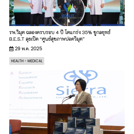
รพ.วิมุต ฉลองครบรอบ 4 ปี โตแกร่ง 35% ชูกลยุทธ์
B.E.S.T ลุยเปิด “ศูนย์สุขภาพปอดวิมุต”
29 พ.ค. 2025
HEALTH - MEDICAL