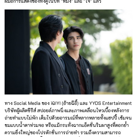
ฝีมือการแสดงของทั้งคู่ในบท "หมิง" และ "โจ" แล้ว
ทาง Social Media ของ iQIYI (อ้ายฉีอี้) และ YYDS Entertainment
บริษัทผู้ผลิตซีรีส์ สปอยล์ภาพนิ่งและภาพเคลื่อนไหวเบื้องหลังการ
ถ่ายทำแบบไม่พัก เต็มไปด้วยอารมณ์ที่หลากหลายทั้งแฮปปี้ เข้มจน
ขมแบบน้ำตาท่วมจอ หรือแม้กระทั่งฉากแอ็คชั่นริมผาสูงที่ตอกย้ำ
ความยิ่งใหญ่ของโปรดักชั่นการถ่ายทำ รวมถึงความสามารถ