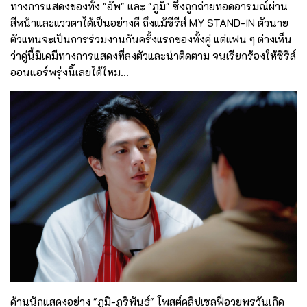
ทางการแสดงของทั้ง "อัพ" และ "ภูมิ" ซึ่งถูกถ่ายทอดอารมณ์ผ่าน
สีหน้าและแววตาได้เป็นอย่างดี ถึงแม้ซีรีส์ MY STAND-IN ตัวนาย
ตัวแทนจะเป็นการร่วมงานกันครั้งแรกของทั้งคู่ แต่แฟน ๆ ต่างเห็น
ว่าคู่นี้มีเคมีทางการแสดงที่ลงตัวและน่าติดตาม จนเรียกร้องให้ซีรีส์
ออนแอร์พรุ่งนี้เลยได้ไหม...
ด้านนักแสดงอย่าง "ภูมิ-ภูริพันธ์" โพสต์คลิปเซลฟี่อวยพรวันเกิด