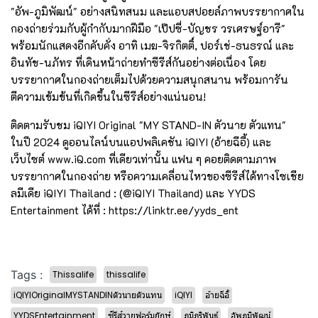
"อัพ-ภูมิพัฒน์" อย่างสนิทสนม และแอบสปอยล์ภาพบรรยากาศใน
กองถ่ายร่วมกับผู้กำกับมากฝีมือ "เป๊ปซี่-บัญชร วรเศรษฐ์อารี"
พร้อมนักแสดงอีกคับคั่ง อาทิ เมฆ-จิรกิตติ์, ปอร์เช่-ธนธรณ์ และ
อินทัช-นภัทร ที่เดินหน้าถ่ายทำซีรีส์กันอย่างต่อเนื่อง โดย
บรรยากาศในกองถ่ายเต็มไปด้วยความสนุกสนาน พร้อมการัน
ตีความเข้มข้นที่เกิดขึ้นในซีรีส์อย่างแน่นอน!
ติดตามรับชม iQIYI Original "MY STAND-IN ตัวนาย ตัวแทน"
ในปี 2024 ดูออนไลน์บนแอปพลิเคชัน iQIYI (อ้ายฉีอี้) และ
เว็บไซต์ www.iQ.com ที่เดียวเท่านั้น แฟน ๆ คอยติดตามภาพ
บรรยากาศในกองถ่าย หรือความเคลื่อนไหวของซีรีส์ได้ทางโซเชีย
ลมีเดีย iQIYI Thailand : (@iQIYI Thailand) และ YYDS
Entertainment ได้ที่ : https://linktr.ee/yyds_ent
Tags :
Thissalife
thissalife
iQIYIOriginalMYSTANDINตัวนายตัวแทน
iQIYI
อ้ายฉีอี้
YYDSEntertainment
ซีรีส์วายฟอร์มยักษ์
ภูมิภูริพันธ์
อัพภูมิพัฒน์