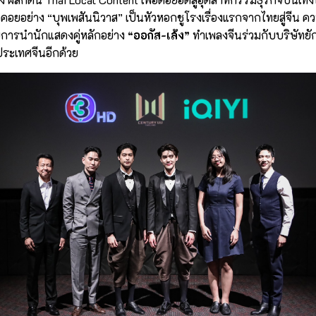
นรอคอยอย่าง “บุพเพสันนิวาส” เป็นหัวหอกชูโรงเรื่องแรกจากไทยสู่จีน ค
ยการนำนักแสดงคู่หลักอย่าง
“ออกัส-เล้ง”
ทำเพลงจีนร่วมกับบริษัทยั
ประเทศจีนอีกด้วย