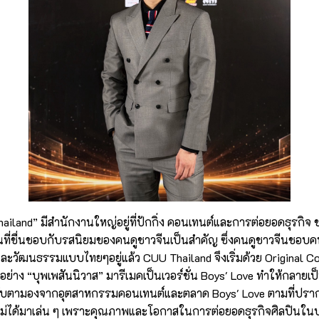
ailand” มีสำนักงานใหญ่อยู่ที่ปักกิ่ง คอนเทนต์และการต่อยอดธุรกิจ ขอ
ป็นที่ชื่นชอบกับรสนิยมของคนดูชาวจีนเป็นสำคัญ ซึ่งคนดูชาวจีนชอ
และวัฒนธรรมแบบไทยๆอยู่แล้ว CUU Thailand จึงเริ่มด้วย Original 
กอย่าง “บุพเพสันนิวาส” มารีเมคเป็นเวอร์ชั่น Boys' Love ทำให้กลายเป
ารจับตามองจากอุตสาหกรรมคอนเทนต์และตลาด Boys' Love ตามที่ปรา
ราไม่ได้มาเล่น ๆ เพราะคุณภาพและโอกาสในการต่อยอดธุรกิจศิลปินใน