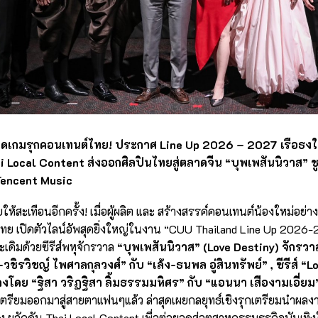
ิดเกมรุกคอนเทนต์ไทย! ประกาศ Line Up 2026 – 2027 เรือธงใหญ
i Local Content ส่งออกศิลปินไทยสู่ตลาดจีน “บุพเพสันนิวาส” ชู
Tencent Music
ให้สะเทือนอีกครั้ง! เมื่อผู้ผลิต และ สร้างสรรค์คอนเทนต์น้องใหม่อย่
ทย เปิดตัวไลน์อัพสุดยิ่งใหญ่ในงาน “CUU Thailand Line Up 2026-
ะเดิมด้วยซีรีส์พหุจักรวาล
“บุพเพสันนิวาส” (Love Destiny) จักรว
ิรวิชญ์ ไพศาลกุลวงศ์” กับ “เล้ง-ธนพล อู่สินทรัพย์” , ซีรีส์ “
โดย “ฐิสา วริฏฐิสา ลิ้มธรรมมหิศร” กับ “แอนนา เสืองามเอี่ยม” 
ตรียมออกมาสู่สายตาแฟนๆแล้ว ล่าสุดเผยกลยุทธ์เชิงรุกเตรียมนำผลงาน
อง ผลักดัน Thai Local Content เพื่อต่อยอดสู่อุตสาหกรรมธุรกิจบันเท