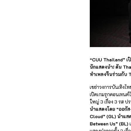
“CUU Thailand” เป
นักแสดงนำ! ดัน Tha
ทำเพลงจีนร่วมกับ 
เขย่าวงการบันเทิงไทย
เปิดเกมรุกคอนเทนต์ไ
ใหญ่ 3 เรื่อง 3 รส ปร
นำแสดงโดย “ออกัส-วช
Cloud” (GL) นำแสดง
Between Us” (BL)
เ
แสดงนำจากทั้ง 3 เรื่