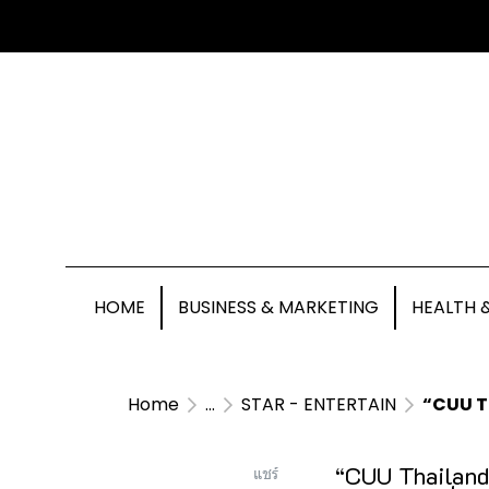
HOME
BUSINESS & MARKETING
HEALTH 
Home
...
STAR - ENTERTAIN
“CUU Tha
“CUU Thailand
แชร์