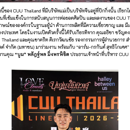
ี้ของ CUU Thailand ที่มีบริษัทแม่เป็นบริษัทจีนอยู่ที่ปักกิ่งนั้น เรียกได้
นที่เข้มแข็งในการสนับสนุนการต่อยอดศิลปิน และผลงานของ CUU Tha
ษณ์ขององค์กรในฐานะผู้นำ ด้านการผลิตที่มีความเชี่ยวชาญ และ มีเค
างประเทศ โดยในงานเปิดตัวครั้งนี้ได้รับเกียรติจาก คุณอธิชา ขวัญคง 
YI Thailand และคุณชาคริต ดิเรกวัฒนชัย รองกรรมการผู้อำนวยการ ส
เวิลด์ จำกัด (มหาชน) มาร่วมงาน พร้อมกับ “อาร์ม-กรกันต์ สุทธิโกเศศ”
จงานคุณ
“บูม” พลัฎฐ์พล มิ่งพรพิชิต
ประธานเจ้าหน้าที่บริหาร CUU T