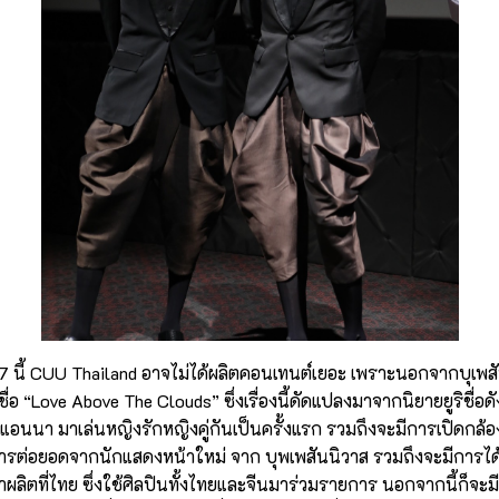
นี้ CUU Thailand อาจไม่ได้ผลิตคอนเทนต์เยอะ เพราะนอกจากบุเพสันน
ก ชื่อ “Love Above The Clouds” ซึ่งเรื่องนี้ดัดแปลงมาจากนิยายยูริชื
 แอนนา มาเล่นหญิงรักหญิงคู่กันเป็นครั้งแรก รวมถึงจะมีการเปิดกล้อง
ยการต่อยอดจากนักแสดงหน้าใหม่ จาก บุพเพสันนิวาส รวมถึงจะมีการได้ล
ผลิตที่ไทย ซึ่งใช้ศิลปินทั้งไทยและจีนมาร่วมรายการ นอกจากนี้ก็จะ