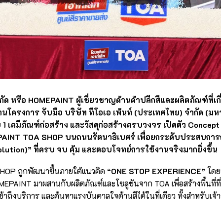
กัด หรือ HOMEPAINT ผู้เชี่ยวชาญด้านค้าปลีกสีและผลิตภัณฑ์ที่เ
นโครงการ จับมือ บริษัท ทีโอเอ เพ้นท์ (ประเทศไทย) จำกัด (มห
 1 เคมีภัณฑ์ก่อสร้าง และวัสดุก่อสร้างครบวงจร เปิดตัว Concep
INT TOA SHOP บนถนนรัตนาธิเบศร์ เพื่อยกระดับประสบการณ
ution)” ที่ครบ จบ คุ้ม และตอบโจทย์การใช้งานจริงมากยิ่งขึ้น
OP ถูกพัฒนาขึ้นภายใต้แนวคิด
“ONE STOP EXPERIENCE”
โดย
MEPAINT มาผสานกับผลิตภัณฑ์และโซลูชันจาก TOA เพื่อสร้างพื้นที่ที
้าถึงบริการ และค้นหาแรงบันดาลใจด้านสีได้ในที่เดียว ทั้งสำหรับเจ้าข