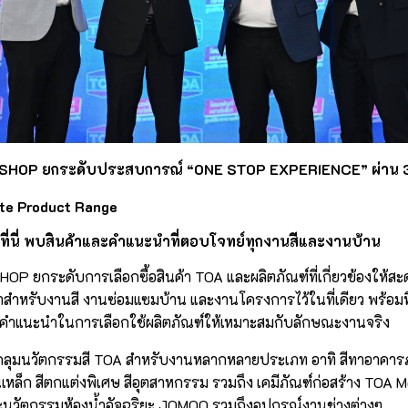
SHOP ยกระดับประสบการณ์ “ONE STOP EXPERIENCE” ผ่าน 3
ate Product Range
าที่นี่ พบสินค้าและคำแนะนำที่ตอบโจทย์ทุกงานสีและงานบ้าน
 ยกระดับการเลือกซื้อสินค้า TOA และผลิตภัณฑ์ที่เกี่ยวข้องให้สะ
าสำหรับงานสี งานซ่อมแซมบ้าน และงานโครงการไว้ในที่เดียว พร้อมที
้คำแนะนำในการเลือกใช้ผลิตภัณฑ์ให้เหมาะสมกับลักษณะงานจริง
บคลุมนวัตกรรมสี TOA สำหรับงานหลากหลายประเภท อาทิ สีทาอาคา
เหล็ก สีตกแต่งพิเศษ สีอุตสาหกรรม รวมถึง เคมีภัณฑ์ก่อสร้าง TOA M
ละนวัตกรรมห้องน้ำอัจฉริยะ JOMOO รวมถึงอุปกรณ์งานช่างต่างๆ