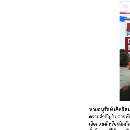
นายอนุรักษ์ เลิศรัต
ความสำคัญกับการพัฒ
เลือกเฉดสีหรือผลิตภั