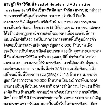
นายภูมิ จิราธิวัฒน์ Head of Hotels and Alternative
investments บริษัท เซ็นทรัลพัฒนา จำกัด (มหาชน)
กล่าวว่า
“การขยายพื้นที่ศูนย์การค้าเมกาบางนาในวันนี้ ถือเป็น
Milestone ที่สำคัญสะท้อนวิสัยทัศน์ A Future-Led Ecosystem
ของเซ็นทรัลพัฒนา โดยตลอด 14 ปีที่ผ่านมา เมกาบางนาเฟสแรก
ได้สร้างปรากฏการณ์ความสำเร็จอย่างต่อเนื่อง และวันนี้การ
พัฒนาในเฟสที่สอง จะเป็นมากกว่าการขยายพื้นที่ศูนย์การค้า
โดยจะเป็นการลงทุนเชิงกลยุทธ์มูลค่า 6,000 ล้านบาท เพื่อ
รองรับการเติบโตของเมืองในอนาคต และเป็นจุดหมายปลายทาง
ที่เชื่อมโยงการใช้ชีวิต ธุรกิจ และคอมมูนิตี้เข้าด้วยกัน โดยใน
อนาคต เมกาบางนาจะได้รับการพัฒนาภายใต้แผนมิกซ์ยูสมาส
เตอร์แพลนระยะยาว บนพื้นที่กว่า 325 ไร่ และเมื่อพัฒนาแล้ว
เสร็จจะมีพื้นที่โครงการรวม (GBA) กว่า 1.3 ล้าน ตร.ม. คาดว่า
มูลค่าโครงการรวม 70,000 ล้านบาท โดยจะมีการพัฒนาองค์
ประกอบอื่นๆ อีกในอนาคต อาทิ อาคารสำนักงาน โรงแรม ที่พัก
อาศัย ที่จะเข้ามาเสริมความแข็งแกร่งของโครงการ ภายใต้วิสัย
ทัศน์เมกาซิตี้ ที่มีเป้าหมายก้าวสู่การเป็นจุดหมายปลายทางสำคัญ
ของกรุงเทพฯ ตะวันออก และเป็นหนึ่งในโครงการพัฒนาเมือง