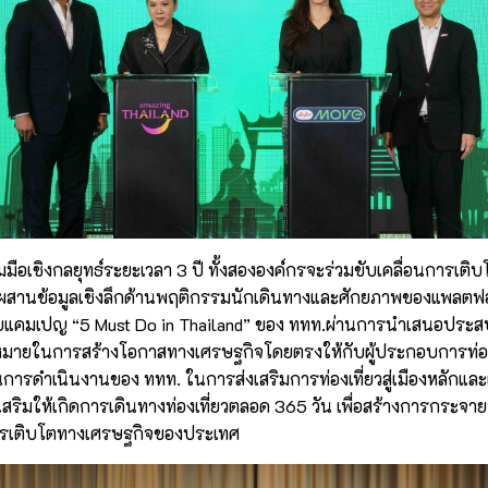
ือเชิงกลยุทธ์ระยะเวลา 3 ปี ทั้งสององค์กรจะร่วมขับเคลื่อนการเต
ยผสานข้อมูลเชิงลึกด้านพฤติกรรมนักเดินทางและศักยภาพของแพลตฟอร
ับแคมเปญ “5 Must Do in Thailand” ของ ททท.ผ่านการนำเสนอประสบกา
มายในการสร้างโอกาสทางเศรษฐกิจโดยตรงให้กับผู้ประกอบการท่องเที
รดำเนินงานของ ททท. ในการส่งเสริมการท่องเที่ยวสู่เมืองหลักและเมื
สริมให้เกิดการเดินทางท่องเที่ยวตลอด 365 วัน เพื่อสร้างการกระจา
นการเติบโตทางเศรษฐกิจของประเทศ