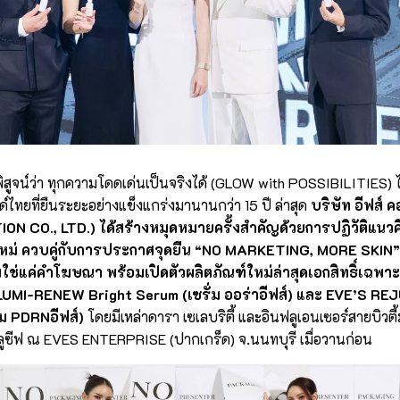
สูจน์ว่า ทุกความโดดเด่นเป็นจริงได้ (GLOW with POSSIBILITIES)
ด์ไทยที่ยืนระยะอย่างแข็งแกร่งมานานกว่า 15 ปี ล่าสุด
บริษัท อีฟส์ ค
N CO., LTD.) ได้สร้างหมุดหมายครั้งสำคัญด้วยการปฏิวัติแนวค
ใหม่ ควบคู่กับการประกาศจุดยืน “NO MARKETING, MORE SKIN” ค
ไม่ใช่แค่คำโฆษณา พร้อมเปิดตัวผลิตภัณฑ์ใหม่ล่าสุดเอกสิทธิ์เฉพา
LUMI-RENEW Bright Serum (เซรั่ม ออร่าอีฟส์) และ EVE’S 
่ม PDRNอีฟส์)
โดยมีเหล่าดารา เซเลบริตี้ และอินฟลูเอนเซอร์สายบิวต
ลูซีฟ ณ EVES ENTERPRISE (ปากเกร็ด) จ.นนทบุรี เมื่อวานก่อน