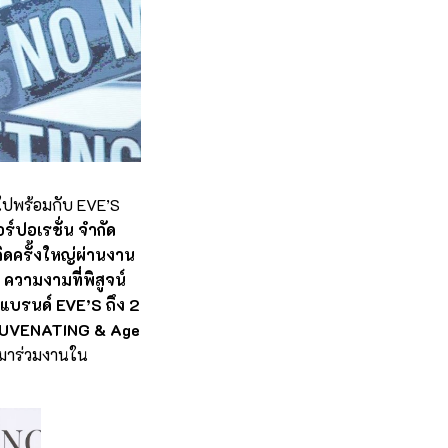
 ไปพร้อมกับ EVE’S
อร์ปอเรชั่น จำกัด
ิดครั้งใหญ่ผ่านงาน
วามงามที่พิสูจน์
ะแบรนด์ EVE’S ถึง 2
REJUVENATING & Age
ี้มาร่วมงานใน