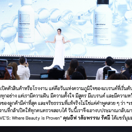
วันเปิดตัวสินค้าหรือโรงงาน แต่คือวันแห่งความภูมิใจของแบรนด์ที่เริ่มต
ทุกอย่าง แต่เรามีความฝัน มีความตั้งใจ มีสูตร มีแบรนด์ และมีความ
องลูกค้ามีค่าที่สุด และจริยธรรมที่แท้จริงไม่ใช่แค่คำพูดสวย ๆ ว่า
“เ
นที่กล้าเปิดให้ทุกคนตรวจสอบได้ วันนี้เราจึงเอางบประมาณกลับมาไว้ใ
ุค EVE’S: Where Beauty is Proven”
คุณอีฟ วลัยพรรณ รัศมี
ได้แชร์มุมม