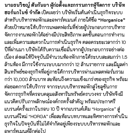
นายธนวิชญ์ ต้นกันยา ผู้ก่อตั้งและกรรมการผู้จัดการ บริษัท
ฮอร์แกไนซ์ จำกัด
เปิดเผยว่า บริษัทเริ่มต้นดำเนินธุรกิจระบบ
สำหรับบริหารหอพักและอพาร์ตเมนต์ ภายใต้ชื่อ
“Horganice”
ด้วยเป้าหมายให้บริการแพลตฟอร์มที่ช่วยผู้ประกอบการบริหาร
จัดการงานหอพักได้อย่างมีประสิทธิภาพ ลดขั้นตอนการทำงาน
และเพิ่มความสะดวกในการดำเนินธุรกิจ ตลอดระยะเวลากว่า 10
ปีที่ผ่านมา บริษัทได้รับความเชื่อมั่นจากผู้ประกอบการอย่างต่อ
เนื่อง ส่งผลให้ปัจจุบันมีจำนวนห้องพักภายใต้ระบบสะสมกว่า 1.5
ล้านห้อง มีการใช้งานระบบมากกว่า 12 ล้านรายการ และมีมูลค่า
สินทรัพย์ของธุรกิจที่อยู่ภายใต้การบริหารผ่านแพลตฟอร์มรวม
กว่า 10,000 ล้านบาท สะท้อนถึงความแข็งแกร่งของธุรกิจ พร้อม
ต่อยอดการให้บริการ จากระบบบริหารหอพักสู่โซลูชันการ
จัดการธุรกิจที่ครอบคลุมอสังหาริมทรัพย์ครบวงจร บริษัทจึงมี
แนวคิดปรับภาพลักษณ์องค์กรครั้งสำคัญ พร้อมประกาศรี
แบรนด์ครั้งแรกในรอบ 10 ปี จากแบรนด์เดิม “Horganice” สู่
แบรนด์ใหม่ “HORGA” เพื่อสะท้อนบทบาทและทิศทางการดำเนิน
ธุรกิจในปัจจุบันที่ไม่ได้จำกัดอยู่เพียงระบบบริหารหอพักและ
อพาร์ตเมนต์อีกต่อไป