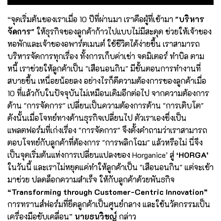
“จุดเริ่มต้นของเราเมื่อ 10 ปีที่ผ่านมา เราคือผู้ที่เข้ามา
"บริหาร
จัดการ"
ให้ธุรกิจของลูกค้าก้าวไปแบบไม่มีสะดุด ช่วยให้เจ้าของ
หอพักและเจ้าของอพาร์ตเมนต์ ใช้ชีวิตได้ง่ายขึ้น เราสามารถ
บริหารจัดการทุกเรื่อง ทั้งการเก็บค่าเช่า จดมิเตอร์ ทำบิล ตาม
หนี้ เราช่วยให้ลูกค้าเป็น "เสือนอนกิน" มีขั้นตอนการทำงานที่
สบายขึ้น เหนื่อยน้อยลง อย่างไรก็ดีความต้องการของลูกค้าเมื่อ
10 ที่แล้วกับในปัจจุบันไม่เหมือนเดิมอีกต่อไป จากความต้องการ
ด้าน "การจัดการ" เปลี่ยนเป็นความต้องการด้าน "การเติบโต"
ดังนั้นเมื่อโจทย์ทางด้านธุรกิจเปลี่ยนไป ตัวเราเองซึ่งเป็น
แพลตฟอร์มที่เก่งเรื่อง "การจัดการ" จึงตั้งคำถามว่าเราสามารถ
ตอบโจทย์กับลูกค้าที่ต้องการ "การพลิกโฉม" แล้วหรือไม่ นี่จึง
เป็นจุดเริ่มต้นแห่งการเปลี่ยนแปลงของ Horganice’ สู่
‘HORGA’
ในวันนี้ และเราไม่หยุดแค่ทำให้ลูกค้าเป็น "เสือนอนกิน" แต่จะเข้า
มาช่วย ปลดล็อกความสำเร็จ ให้กับลูกค้าด้วยพันธกิจ
“Transforming through Customer-Centric Innovation”
การทรานส์ฟอร์มที่ยึดลูกค้าเป็นศูนย์กลาง และใช้นวัตกรรมเป็น
เครื่องมือขับเคลื่อน”
นายธนวิชญ์
กล่าว