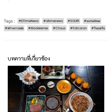
Tags :
#DTimeNews
#dtimenews
#SOURI
#แบรนด์ขนม
#สร้างความสุข
#Madeleines
#Choux
#Fatcaron
#วินเมธวิน
บทความที่เกี่ยวข้อง