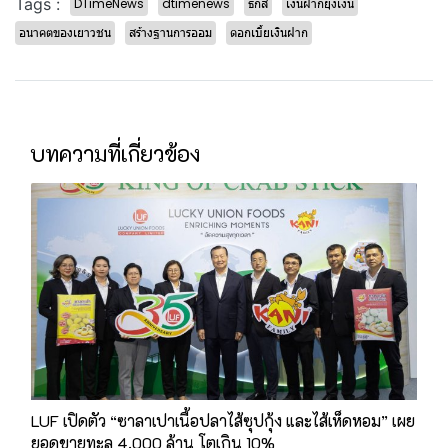
Tags :
DTimeNews
dtimenews
ธกส
เงินฝากยุ้งเงิน
อนาคตของเยาวชน
สร้างฐานการออม
ดอกเบี้ยเงินฝาก
บทความที่เกี่ยวข้อง
LUF เปิดตัว “ซาลาเปาเนื้อปลาไส้ซุปกุ้ง และไส้เห็ดหอม” เผย
ยอดขายทะลุ 4,000 ล้าน โตเกิน 10%